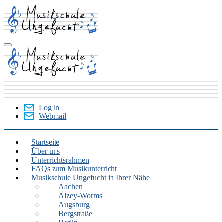
Skip
to
main
content
Log in
Webmail
User
Menu
Startseite
Über uns
Main
Unterrichtsrahmen
menu
FAQs zum Musikunterricht
Musikschule Ungefucht in Ihrer Nähe
Aachen
Alzey-Worms
Augsburg
Bergstraße