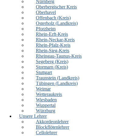
Nürnberg
Oberbergischer Kreis
Oberhavel
Offenbach (Kreis)
Osterholz (Landkreis)
Pforzheim
Rhein-Erft-Kreis
Rhein-Neckar-Kreis
Rhein-Pfalz-Kreis
Rhein-Sieg-Kreis
Rheingau-Taunus-Kreis
Segeberg (Kreis)
Stormarn (Kreis)
Stuttgart
Traunstein (Landkreis)
Tübingen (Landkreis)
Weimar
Wetteraukreis
Wiesbaden
Wuppertal
Würzburg
Unsere Lehrer
Akkordeonlehrer
Blockflötenlehrer
Cellolehrer