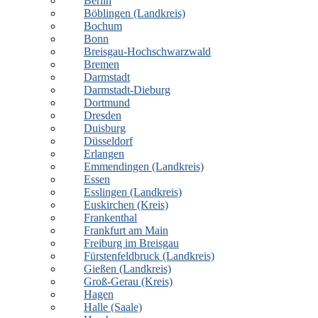
Berlin
Böblingen (Landkreis)
Bochum
Bonn
Breisgau-Hochschwarzwald
Bremen
Darmstadt
Darmstadt-Dieburg
Dortmund
Dresden
Duisburg
Düsseldorf
Erlangen
Emmendingen (Landkreis)
Essen
Esslingen (Landkreis)
Euskirchen (Kreis)
Frankenthal
Frankfurt am Main
Freiburg im Breisgau
Fürstenfeldbruck (Landkreis)
Gießen (Landkreis)
Groß-Gerau (Kreis)
Hagen
Halle (Saale)