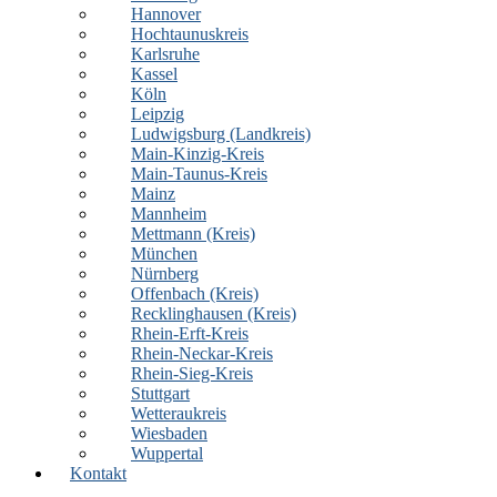
Hannover
Hochtaunuskreis
Karlsruhe
Kassel
Köln
Leipzig
Ludwigsburg (Landkreis)
Main-Kinzig-Kreis
Main-Taunus-Kreis
Mainz
Mannheim
Mettmann (Kreis)
München
Nürnberg
Offenbach (Kreis)
Recklinghausen (Kreis)
Rhein-Erft-Kreis
Rhein-Neckar-Kreis
Rhein-Sieg-Kreis
Stuttgart
Wetteraukreis
Wiesbaden
Wuppertal
Kontakt