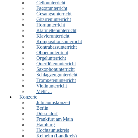
Cellounterricht
Fagottunterricht
Gesangsunterricht
Gitarrenunterricht
Hornunterricht
Klarinettenunterricht
Klavierunterricht
Kompositionsunterricht
Kontrabassunterricht
Oboenunterricht
Orgelunterricht
Querflötenunterricht
Saxophonunterricht
Schlagzeugunterricht
Trompetenunterricht
Violinunterricht
Mehr ...
Konzerte
Jubiläumskonzert
Berlin
Düsseldorf
Frankfurt am Main
Hamburg
Hochtaunuskreis
Kelheim (Landkreis)