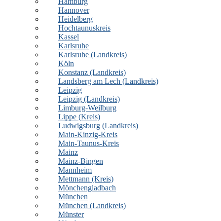
Hamburg
Hannover
Heidelberg
Hochtaunuskreis
Kassel
Karlsruhe
Karlsruhe (Landkreis)
Köln
Konstanz (Landkreis)
Landsberg am Lech (Landkreis)
Leipzig
Leipzig (Landkreis)
Limburg-Weilburg
Lippe (Kreis)
Ludwigsburg (Landkreis)
Main-Kinzig-Kreis
Main-Taunus-Kreis
Mainz
Mainz-Bingen
Mannheim
Mettmann (Kreis)
Mönchengladbach
München
München (Landkreis)
Münster