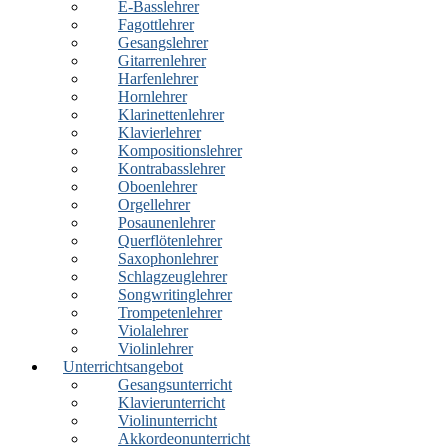
E-Basslehrer
Fagottlehrer
Gesangslehrer
Gitarrenlehrer
Harfenlehrer
Hornlehrer
Klarinettenlehrer
Klavierlehrer
Kompositionslehrer
Kontrabasslehrer
Oboenlehrer
Orgellehrer
Posaunenlehrer
Querflötenlehrer
Saxophonlehrer
Schlagzeuglehrer
Songwritinglehrer
Trompetenlehrer
Violalehrer
Violinlehrer
Unterrichtsangebot
Gesangsunterricht
Klavierunterricht
Violinunterricht
Akkordeonunterricht