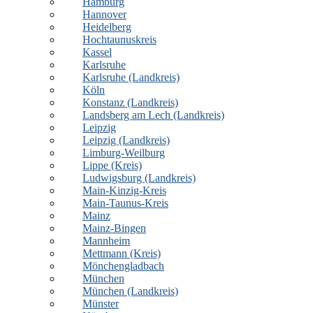
Hamburg
Hannover
Heidelberg
Hochtaunuskreis
Kassel
Karlsruhe
Karlsruhe (Landkreis)
Köln
Konstanz (Landkreis)
Landsberg am Lech (Landkreis)
Leipzig
Leipzig (Landkreis)
Limburg-Weilburg
Lippe (Kreis)
Ludwigsburg (Landkreis)
Main-Kinzig-Kreis
Main-Taunus-Kreis
Mainz
Mainz-Bingen
Mannheim
Mettmann (Kreis)
Mönchengladbach
München
München (Landkreis)
Münster