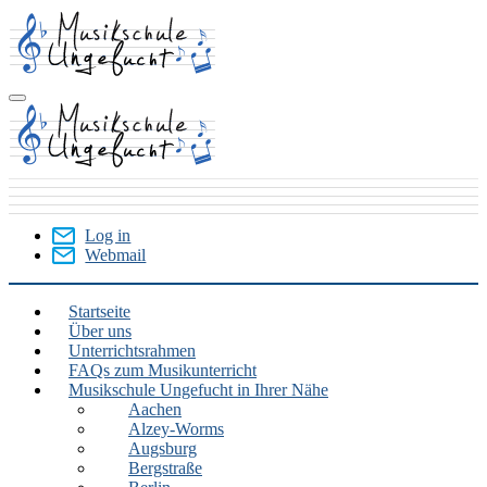
Skip
to
main
content
Log in
Webmail
User
Menu
Startseite
Über uns
Main
Unterrichtsrahmen
menu
FAQs zum Musikunterricht
Musikschule Ungefucht in Ihrer Nähe
Aachen
Alzey-Worms
Augsburg
Bergstraße