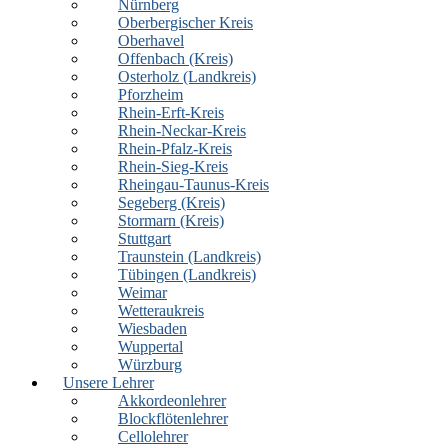
Nürnberg
Oberbergischer Kreis
Oberhavel
Offenbach (Kreis)
Osterholz (Landkreis)
Pforzheim
Rhein-Erft-Kreis
Rhein-Neckar-Kreis
Rhein-Pfalz-Kreis
Rhein-Sieg-Kreis
Rheingau-Taunus-Kreis
Segeberg (Kreis)
Stormarn (Kreis)
Stuttgart
Traunstein (Landkreis)
Tübingen (Landkreis)
Weimar
Wetteraukreis
Wiesbaden
Wuppertal
Würzburg
Unsere Lehrer
Akkordeonlehrer
Blockflötenlehrer
Cellolehrer