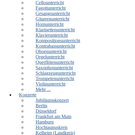
Cellounterricht
Fagottunterricht
Gesangsunterricht
Gitarrenunterricht
Hornunterricht
Klarinettenunterricht
Klavierunterricht
Kompositionsunterricht
Kontrabassunterricht
Oboenunterricht
Orgelunterricht
Querflötenunterricht
Saxophonunterricht
Schlagzeugunterricht
Trompetenunterricht
Violinunterricht
Mehr ...
Konzerte
Jubiläumskonzert
Berlin
Düsseldorf
Frankfurt am Main
Hamburg
Hochtaunuskreis
Kelheim (Landkreis)