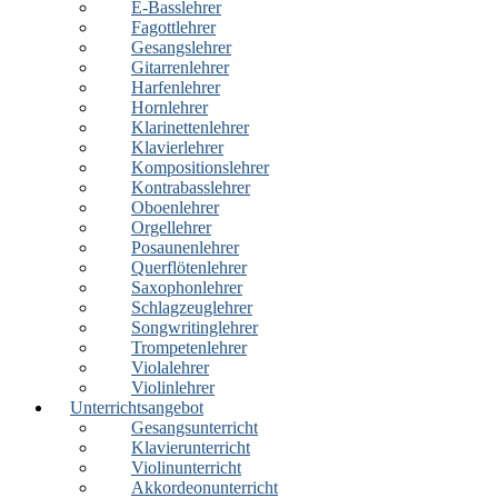
E-Basslehrer
Fagottlehrer
Gesangslehrer
Gitarrenlehrer
Harfenlehrer
Hornlehrer
Klarinettenlehrer
Klavierlehrer
Kompositionslehrer
Kontrabasslehrer
Oboenlehrer
Orgellehrer
Posaunenlehrer
Querflötenlehrer
Saxophonlehrer
Schlagzeuglehrer
Songwritinglehrer
Trompetenlehrer
Violalehrer
Violinlehrer
Unterrichtsangebot
Gesangsunterricht
Klavierunterricht
Violinunterricht
Akkordeonunterricht