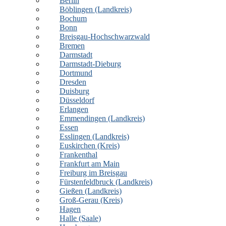
Berlin
Böblingen (Landkreis)
Bochum
Bonn
Breisgau-Hochschwarzwald
Bremen
Darmstadt
Darmstadt-Dieburg
Dortmund
Dresden
Duisburg
Düsseldorf
Erlangen
Emmendingen (Landkreis)
Essen
Esslingen (Landkreis)
Euskirchen (Kreis)
Frankenthal
Frankfurt am Main
Freiburg im Breisgau
Fürstenfeldbruck (Landkreis)
Gießen (Landkreis)
Groß-Gerau (Kreis)
Hagen
Halle (Saale)