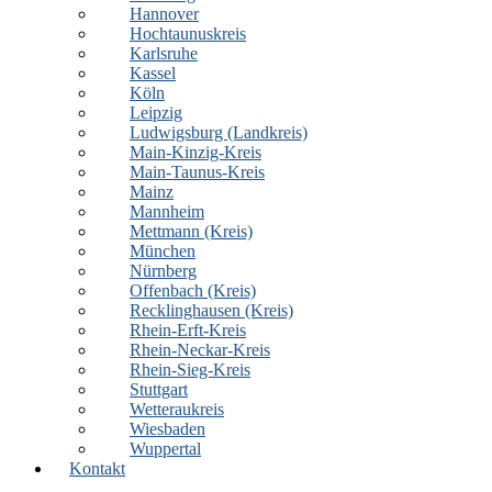
Hannover
Hochtaunuskreis
Karlsruhe
Kassel
Köln
Leipzig
Ludwigsburg (Landkreis)
Main-Kinzig-Kreis
Main-Taunus-Kreis
Mainz
Mannheim
Mettmann (Kreis)
München
Nürnberg
Offenbach (Kreis)
Recklinghausen (Kreis)
Rhein-Erft-Kreis
Rhein-Neckar-Kreis
Rhein-Sieg-Kreis
Stuttgart
Wetteraukreis
Wiesbaden
Wuppertal
Kontakt