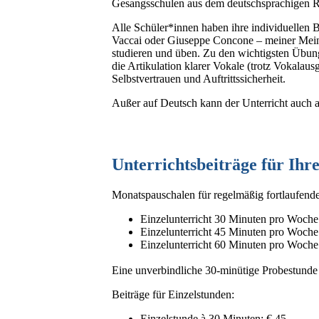
Gesangsschulen aus dem deutschsprachigen Ra
Alle Schüler*innen haben ihre individuellen 
Vaccai oder Giuseppe Concone – meiner Mein
studieren und üben. Zu den wichtigsten Übun
die Artikulation klarer Vokale (trotz Vokalau
Selbstvertrauen und Auftrittssicherheit.
Außer auf Deutsch kann der Unterricht auch au
Unterrichtsbeiträge für Ihr
Monatspauschalen für regelmäßig fortlaufende
Einzelunterricht 30 Minuten pro Woche (
Einzelunterricht 45 Minuten pro Woche:
Einzelunterricht 60 Minuten pro Woche:
Eine unverbindliche 30-minütige Probestunde b
Beiträge für Einzelstunden:
Einzelstunde à 30 Minuten: € 45,--