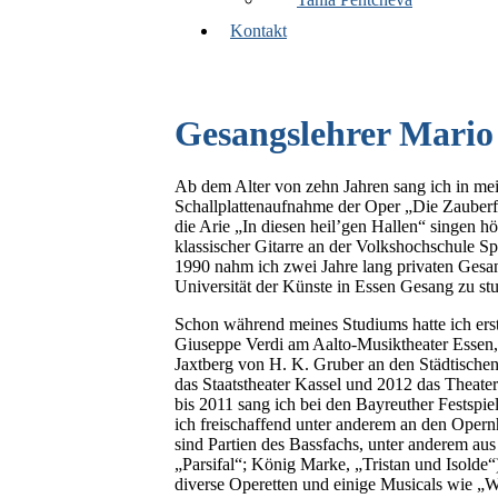
Kontakt
Gesangslehrer Mario
Ab dem Alter von zehn Jahren sang ich in mei
Schallplattenaufnahme der Oper „Die Zauberf
die Arie „In diesen heil’gen Hallen“ singen h
klassischer Gitarre an der Volkshochschule 
1990 nahm ich zwei Jahre lang privaten Gesan
Universität der Künste in Essen Gesang zu st
Schon während meines Studiums hatte ich er
Giuseppe Verdi am Aalto-Musiktheater Essen,
Jaxtberg von H. K. Gruber an den Städtischen
das Staatstheater Kassel und 2012 das Theate
bis 2011 sang ich bei den Bayreuther Festspi
ich freischaffend unter anderem an den Oper
sind Partien des Bassfachs, unter anderem a
„Parsifal“; König Marke, „Tristan und Isolde
diverse Operetten und einige Musicals wie „