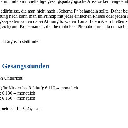
um und damit vielfältige gesangspädagogische Ansätze kennengelernt
Bedürfnisse, die man nicht nach „Schema F“ behandeln sollte. Daher ben
ung nach kann man im Prinzip mit jeder einfachen Phrase oder jedem
gsaspekten zählen dabei Atmung bzw. den Ton auf dem Atem fließen zu
sgleich) und Konsonanten, die die mühelose Phonation nicht beeinträcht
f Englisch stattfinden.
e Gesangsstunden
n Unterricht:
für Kinder bis 8 Jahre): € 110,-- monatlich
 € 130,-- monatlich
 € 150,-- monatlich
iete ich für € 25,-- an.