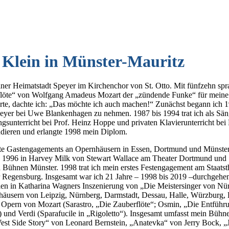
 Klein in Münster-Mauritz
ner Heimatstadt Speyer im Kirchenchor von St. Otto. Mit fünfzehn spr
löte“ von Wolfgang Amadeus Mozart der „zündende Funke“ für meine s
örte, dachte ich: „Das möchte ich auch machen!“ Zunächst begann ich 1
Speyer bei Uwe Blankenhagen zu nehmen. 1987 bis 1994 trat ich als Sä
gsunterricht bei Prof. Heinz Hoppe und privaten Klavierunterricht bei
udieren und erlangte 1998 mein Diplom.
ste Gastengagements an Opernhäusern in Essen, Dortmund und Münster
 1996 in Harvey Milk von Stewart Wallace am Theater Dortmund und 1
 Bühnen Münster. 1998 trat ich mein erstes Festengagement am Staatst
r Regensburg. Insgesamt war ich 21 Jahre – 1998 bis 2019 –durchgehen
elen in Katharina Wagners Inszenierung von „Die Meistersinger von Nü
nhäusern von Leipzig, Nürnberg, Darmstadt, Dessau, Halle, Würzburg,
us Opern von Mozart (Sarastro, „Die Zauberflöte“; Osmin, „Die Entfüh
“) und Verdi (Sparafucile in „Rigoletto“). Insgesamt umfasst mein Bühn
West Side Story“ von Leonard Bernstein, „Anatevka“ von Jerry Bock, „