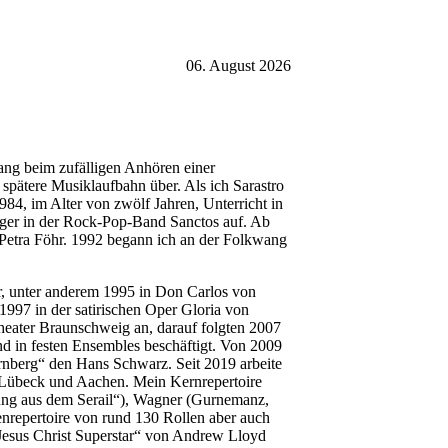
06. August 2026
ang beim zufälligen Anhören einer
pätere Musiklaufbahn über. Als ich Sarastro
984, im Alter von zwölf Jahren, Unterricht in
nger in der Rock-Pop-Band Sanctos auf. Ab
 Petra Föhr. 1992 begann ich an der Folkwang
, unter anderem 1995 in Don Carlos von
997 in der satirischen Oper Gloria von
heater Braunschweig an, darauf folgten 2007
d in festen Ensembles beschäftigt. Von 2009
rnberg“ den Hans Schwarz. Seit 2019 arbeite
 Lübeck und Aachen. Mein Kernrepertoire
rung aus dem Serail“), Wagner (Gurnemanz,
enrepertoire von rund 130 Rollen aber auch
Jesus Christ Superstar“ von Andrew Lloyd