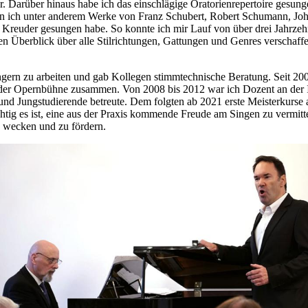
 Darüber hinaus habe ich das einschlägige Oratorienrepertoire gesun
 ich unter anderem Werke von Franz Schubert, Robert Schumann, Joh
Kreuder gesungen habe. So konnte ich mir Lauf von über drei Jahrzehnt
 Überblick über alle Stilrichtungen, Gattungen und Genres verschaffen
gern zu arbeiten und gab Kollegen stimmtechnische Beratung. Seit 2007
 der Opernbühne zusammen. Von 2008 bis 2012 war ich Dozent an der I
nd Jungstudierende betreute. Dem folgten ab 2021 erste Meisterkurse a
chtig es ist, eine aus der Praxis kommende Freude am Singen zu vermitt
 wecken und zu fördern.