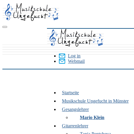
Skip
to
main
content
Log in
Webmail
User
Menu
Startseite
Münster
Musikschule Ungefucht in Münster
Gesangslehrer
Mario Klein
Gitarrenlehrer
Tania Pentcheva