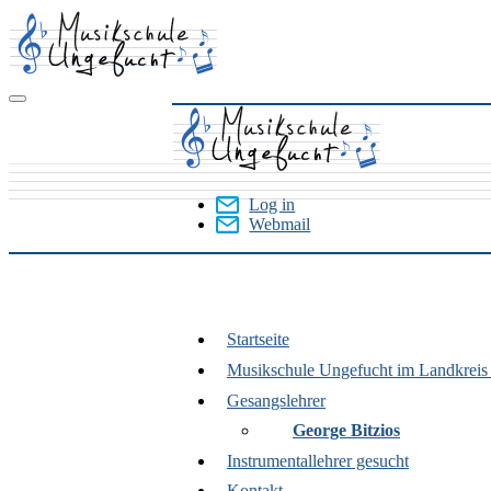
Skip
to
main
content
Log in
Webmail
User
Menu
Startseite
Ludwigsburg
Musikschule Ungefucht im Landkrei
(Landkreis)
Gesangslehrer
George Bitzios
Instrumentallehrer gesucht
Kontakt