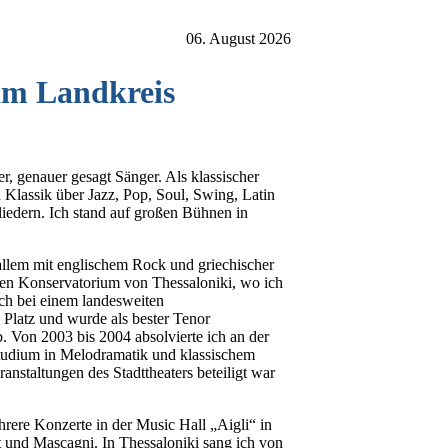
06. August 2026
im Landkreis
r, genauer gesagt Sänger. Als klassischer
 Klassik über Jazz, Pop, Soul, Swing, Latin
liedern. Ich stand auf großen Bühnen in
allem mit englischem Rock und griechischer
chen Konservatorium von Thessaloniki, wo ich
ich bei einem landesweiten
 Platz und wurde als bester Tenor
 Von 2003 bis 2004 absolvierte ich an der
tudium in Melodramatik und klassischem
staltungen des Stadttheaters beteiligt war
ere Konzerte in der Music Hall „Aigli“ in
et und Mascagni. In Thessaloniki sang ich von