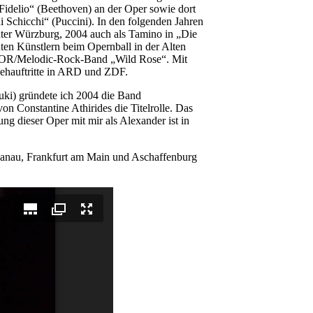
Fidelio“ (Beethoven) an der Oper sowie dort
i Schicchi“ (Puccini). In den folgenden Jahren
eater Würzburg, 2004 auch als Tamino in „Die
nten Künstlern beim Opernball in der Alten
r AOR/Melodic-Rock-Band „Wild Rose“. Mit
sehauftritte in ARD und ZDF.
uki) gründete ich 2004 die Band
on Constantine Athirides die Titelrolle. Das
g dieser Oper mit mir als Alexander ist in
n Hanau, Frankfurt am Main und Aschaffenburg