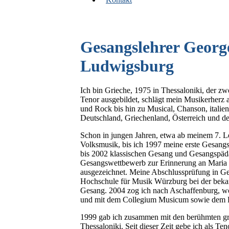
Gesangslehrer Georg
Ludwigsburg
Ich bin Grieche, 1975 in Thessaloniki, der zw
Tenor ausgebildet, schlägt mein Musikerherz a
und Rock bis hin zu Musical, Chanson, italie
Deutschland, Griechenland, Österreich und d
Schon in jungen Jahren, etwa ab meinem 7. Le
Volksmusik, bis ich 1997 meine erste Gesangs
bis 2002 klassischen Gesang und Gesangspädag
Gesangswettbewerb zur Erinnerung an Maria Ca
ausgezeichnet. Meine Abschlussprüfung in Ges
Hochschule für Musik Würzburg bei der bekan
Gesang. 2004 zog ich nach Aschaffenburg, wo 
und mit dem Collegium Musicum sowie dem Ph
1999 gab ich zusammen mit den berühmten gri
Thessaloniki. Seit dieser Zeit gebe ich als T