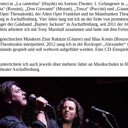
tro) in „La canterina“ (Haydn) im Aneton-Theater, 1. Gefangener in „
iglia“ (Rossini), „Don Giovanni“ (Mozart), „Tosca“ (Puccini) und „Giann
der Oper Thessaloniki, der Alten Oper Frankfurt und im Mainfranken Th
g in Aschaffenburg. Vier Jahre lang trat ich an der Seite von promine
sänger der Galaband „Barney Jackson“ in Aschaffenburg, seit 2011 de
rdem arbeitete ich mit Tony Marshall zusammen und hatte mit ihm Fern
iechischen Musikern Zisis Rakitzis (Gitarre) und Illias Kotsis (Bouzo
Theodorakis interpretiert. 2012 sang ich in der Rockoper „Alexander“ v
lands gespielt und soll weltweit aufgeführt werden. Eine CD-Einspielun
 unterrichtete ich auch jeweils über mehrere Jahre an Musikschulen i
heater Aschaffenburg.