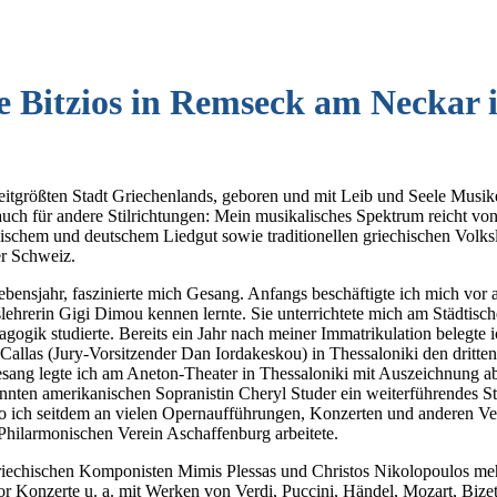
e Bitzios in Remseck am Neckar 
eitgrößten Stadt Griechenlands, geboren und mit Leib und Seele Musike
uch für andere Stilrichtungen: Mein musikalisches Spektrum reicht von
nischem und deutschem Liedgut sowie traditionellen griechischen Volks
er Schweiz.
bensjahr, faszinierte mich Gesang. Anfangs beschäftigte ich mich vor 
lehrerin Gigi Dimou kennen lernte. Sie unterrichtete mich am Städtis
ogik studierte. Bereits ein Jahr nach meiner Immatrikulation belegte 
llas (Jury-Vorsitzender Dan Iordakeskou) in Thessaloniki den dritten
ang legte ich am Aneton-Theater in Thessaloniki mit Auszeichnung ab.
nten amerikanischen Sopranistin Cheryl Studer ein weiterführendes S
ich seitdem an vielen Opernaufführungen, Konzerten und anderen Veran
ilarmonischen Verein Aschaffenburg arbeitete.
echischen Komponisten Mimis Plessas und Christos Nikolopoulos mehr
enor Konzerte u. a. mit Werken von Verdi, Puccini, Händel, Mozart, Biz