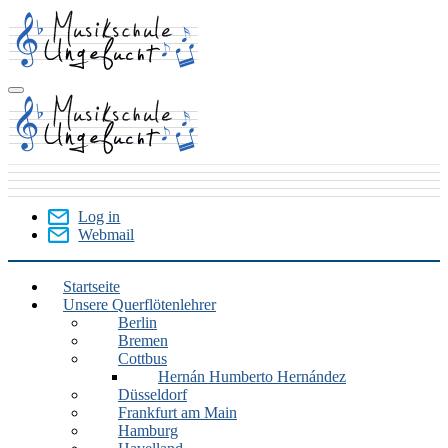
Skip
to
main
content
Log in
Webmail
User
Menu
Startseite
Unsere Querflötenlehrer
Querflöte
Berlin
Bremen
Cottbus
Hernán Humberto Hernández
Düsseldorf
Frankfurt am Main
Hamburg