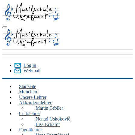
Skip
to
main
content
Log in
Webmail
User
Menu
Startseite
München
München
Unsere Lehrer
Akkordeonlehrer
Martin Gföller
Cellolehrer
Nenad Uskoković
Lisa Eckardt
Fagottlehrer