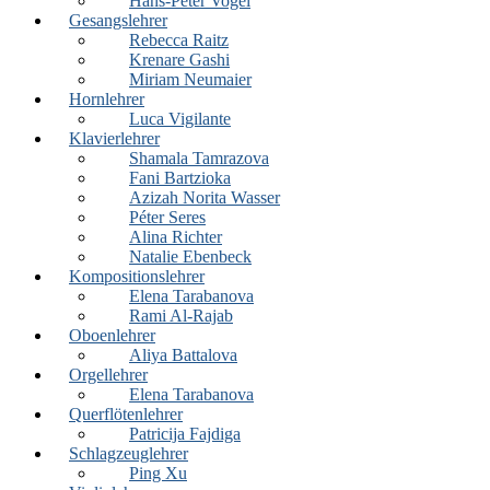
Hans-Peter Vogel
Gesangslehrer
Rebecca Raitz
Krenare Gashi
Miriam Neumaier
Hornlehrer
Luca Vigilante
Klavierlehrer
Shamala Tamrazova
Fani Bartzioka
Azizah Norita Wasser
Péter Seres
Alina Richter
Natalie Ebenbeck
Kompositionslehrer
Elena Tarabanova
Rami Al-Rajab
Oboenlehrer
Aliya Battalova
Orgellehrer
Elena Tarabanova
Querflötenlehrer
Patricija Fajdiga
Schlagzeuglehrer
Ping Xu