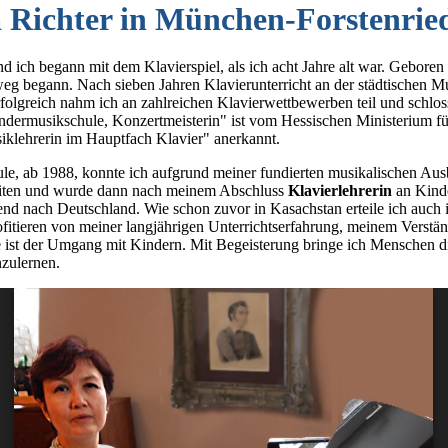
a Richter in München-Forstenrie
nd ich begann mit dem Klavierspiel, als ich acht Jahre alt war. Gebor
eg begann. Nach sieben Jahren Klavierunterricht an der städtischen
rfolgreich nahm ich an zahlreichen Klavierwettbewerben teil und schl
ndermusikschule, Konzertmeisterin" ist vom Hessischen Ministerium fü
siklehrerin im Hauptfach Klavier" anerkannt.
e, ab 1988, konnte ich aufgrund meiner fundierten musikalischen Ausb
eiten und wurde dann nach meinem Abschluss
Klavierlehrerin
an Kinde
end nach Deutschland. Wie schon zuvor in Kasachstan erteile ich auch 
rofitieren von meiner langjährigen Unterrichtserfahrung, meinem Verst
 ist der Umgang mit Kindern. Mit Begeisterung bringe ich Menschen d
zulernen.