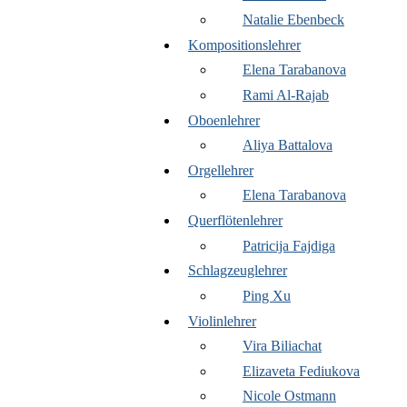
Natalie Ebenbeck
Kompositionslehrer
Elena Tarabanova
Rami Al-Rajab
Oboenlehrer
Aliya Battalova
Orgellehrer
Elena Tarabanova
Querflötenlehrer
Patricija Fajdiga
Schlagzeuglehrer
Ping Xu
Violinlehrer
Vira Biliachat
Elizaveta Fediukova
Nicole Ostmann