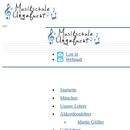
Skip
to
main
content
Log in
Webmail
User
Menu
Startseite
München
München
Unsere Lehrer
Akkordeonlehrer
Martin Gföller
Cellolehrer