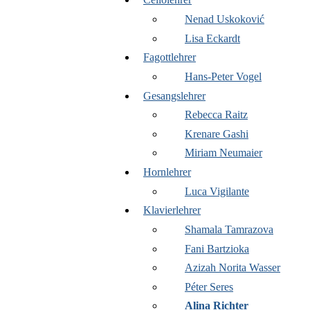
Nenad Uskoković
Lisa Eckardt
Fagottlehrer
Hans-Peter Vogel
Gesangslehrer
Rebecca Raitz
Krenare Gashi
Miriam Neumaier
Hornlehrer
Luca Vigilante
Klavierlehrer
Shamala Tamrazova
Fani Bartzioka
Azizah Norita Wasser
Péter Seres
Alina Richter