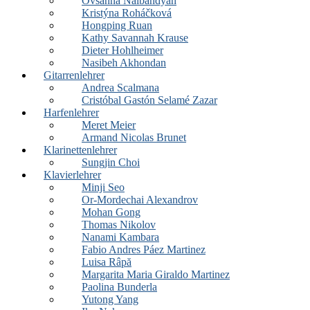
Ovsanna Nalbandyan
Kristýna Roháčková
Hongping Ruan
Kathy Savannah Krause
Dieter Hohlheimer
Nasibeh Akhondan
Gitarrenlehrer
Andrea Scalmana
Cristóbal Gastón Selamé Zazar
Harfenlehrer
Meret Meier
Armand Nicolas Brunet
Klarinettenlehrer
Sungjin Choi
Klavierlehrer
Minji Seo
Or-Mordechai Alexandrov
Mohan Gong
Thomas Nikolov
Nanami Kambara
Fabio Andres Páez Martinez
Luisa Râpă
Margarita Maria Giraldo Martinez
Paolina Bunderla
Yutong Yang