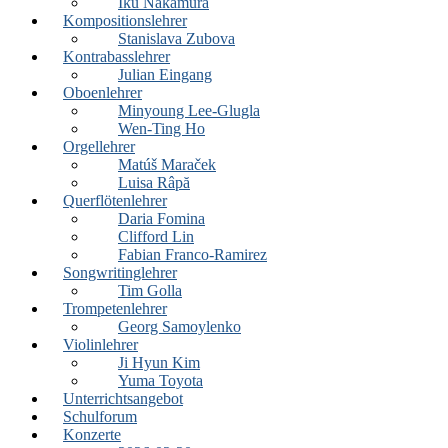
Iku Nakamura
Kompositionslehrer
Stanislava Zubova
Kontrabasslehrer
Julian Eingang
Oboenlehrer
Minyoung Lee-Glugla
Wen-Ting Ho
Orgellehrer
Matúš Maraček
Luisa Râpă
Querflötenlehrer
Daria Fomina
Clifford Lin
Fabian Franco-Ramirez
Songwritinglehrer
Tim Golla
Trompetenlehrer
Georg Samoylenko
Violinlehrer
Ji Hyun Kim
Yuma Toyota
Unterrichtsangebot
Schulforum
Konzerte