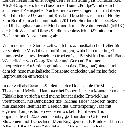
Landestheater mit einer folgenden Festanstellung als Tontechniker.
Ab 2016 spielte ich den Bass in der Band „Poulpe“, mit der ich
auch eine EP einspielte. Nach einer zweiwöchigen Tour mit dieser
Band durch die Ukraine und Russland beschloss ich, mein Hobby
zum Beruf zu machen und nahm 2019 ein Studium für Jazz-Bass
bei Uli Langthaler an der Musik und Kunst Privatuniversität (MUK)
der Stadt Wien auf. Dieses Studium schloss ich 2023 mit dem
Bachelor mit Auszeichnung ab.
Während meiner Studienzeit war ich u. a. musikalischer Leiter für
verschiedene Musiktheateraufführungen, wobei ich u. a. in „Eine
Humoreske – unwiderstehlich trocken“ als Bassist im Duo mit Piano
Wienerlieder von Georg Kreisler und Gerhard Bronner
interpretierte. Außerdem gründete ich das „EingangQuintet“, mit
dem ich neue musikalische Horizonte entdeckte und meine freie
Improvisation entwickelte.
In der Zeit als Erasmus-Student an der Hochschule für Musik,
Theater und Medien Hannover bei Robert Lucaciu konnte ich meine
Fähigkeiten vertiefen und meine künstlerische Entwicklung
vorantreiben. Als Bandleader des „Maraal Trios“ habe ich meine
musikalische Identität im Bereich des Contemporary Jazz mit
eigenen Kompositionen weiterentwickelt. Für dieses Trio
organisierte ich 2023 eine neuntägige Tour durch Österreich,
Slowenien und Tschechien. Mein Engagement als Produzent für das
Album „Lilac Dreams” des Maraal Trios und meine Rolle als