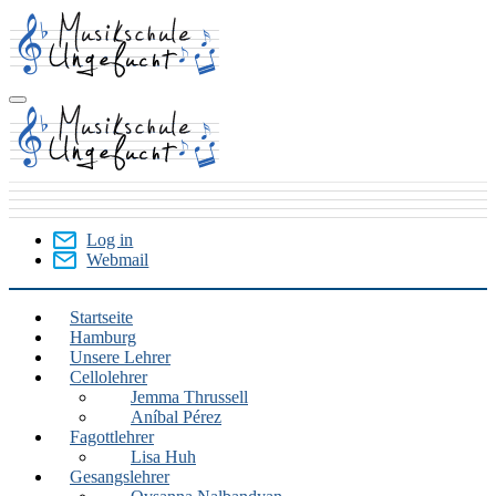
Skip
to
main
content
Log in
Webmail
User
Menu
Startseite
Hamburg
Hamburg
Unsere Lehrer
Cellolehrer
Jemma Thrussell
Aníbal Pérez
Fagottlehrer
Lisa Huh
Gesangslehrer