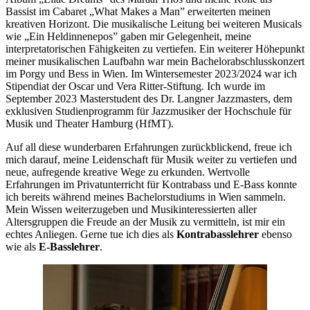
Bassist im Cabaret „What Makes a Man” erweiterten meinen
kreativen Horizont. Die musikalische Leitung bei weiteren Musicals
wie „Ein Heldinnenepos” gaben mir Gelegenheit, meine
interpretatorischen Fähigkeiten zu vertiefen. Ein weiterer Höhepunkt
meiner musikalischen Laufbahn war mein Bachelorabschlusskonzert
im Porgy und Bess in Wien. Im Wintersemester 2023/2024 war ich
Stipendiat der Oscar und Vera Ritter-Stiftung. Ich wurde im
September 2023 Masterstudent des Dr. Langner Jazzmasters, dem
exklusiven Studienprogramm für Jazzmusiker der Hochschule für
Musik und Theater Hamburg (HfMT).
Auf all diese wunderbaren Erfahrungen zurückblickend, freue ich
mich darauf, meine Leidenschaft für Musik weiter zu vertiefen und
neue, aufregende kreative Wege zu erkunden. Wertvolle
Erfahrungen im Privatunterricht für Kontrabass und E-Bass konnte
ich bereits während meines Bachelorstudiums in Wien sammeln.
Mein Wissen weiterzugeben und Musikinteressierten aller
Altersgruppen die Freude an der Musik zu vermitteln, ist mir ein
echtes Anliegen. Gerne tue ich dies als
Kontrabasslehrer
ebenso
wie als
E-Basslehrer
.