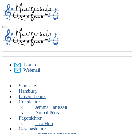
Skip
to
main
content
Log in
Webmail
User
Menu
Startseite
Hamburg
Hamburg
Unsere Lehrer
Cellolehrer
Jemma Thrussell
Aníbal Pérez
Fagottlehrer
Lisa Huh
Gesangslehrer