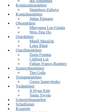
Iku Nakamura
Kompositionslehrer
Stanislava Zubova
Kontrabasslehrer
Julian Eingang
Oboenlehrer
Minyoung Lee-Glugla
Wen-Ting Ho
Orgellehrer
Matúš Maraček
Luisa Râpă
Querflötenlehrer
Daria Fomina
Clifford Lin
Fabian Franco-Ramirez
Songwritinglehrer
Tim Golla
Trompetenlehrer
Georg Samoylenko
Violinlehrer
Ji Hyun Kim
Yuma Toyota
Unterrichtsangebot
Schulforum
Konzerte