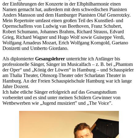
der Einführungen der Konzerte in der Elbphilharmonie einen
Namen gemacht hat, außerdem mit dem schwedischen Pianisten
Anders Mansson und dem Hamburger Pianisten Olaf Generotzky.
Mein Repertoire umfasst einen großen Teil des Kunstlied- und
Opernschaffens von Ludwig van Beethoven, Franz Schubert,
Robert Schumann, Johannes Brahms, Richard Strauss, Edvard
Grieg, Richard Wagner und Hugo Wolf sowie Guiseppe Verdi,
Wolfgang Amadeus Mozart, Erich Wolfgang Korngold, Gaetano
Donizetti und Umberto Giordano.
Als diplomierter
Gesangslehrer
unterrichte ich Anfänger bis
professionelle Sänger, Sänger im Musicalfach – z. B. bei „Phantom
der Oper“ und „König der Löwen“ in Hamburg – und Schauspieler
am Thalia Theater, Ohnsorg-Theater oder Scharlatan Theater in
Hamburg. An der Freien Schauspielschule Hamburg war ich lange
Jahre Dozent.
Ich habe etliche Sänger erfolgreich auf das Gesangstudium
vorbereitet und es sind unter meinen Schülern Gewinner von
Wettbewerben wie „Jugend musiziert” und „The Voice”.