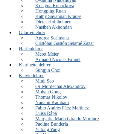
Ovsanna Nalbandyan
Kristýna Roháčková
Hongping Ruan
Kathy Savannah Krause
Dieter Hohlheimer
Nasibeh Akhondan
Gitarrenlehrer
Andrea Scalmana
Cristóbal Gastón Selamé Zazar
Harfenlehrer
Meret Meier
Armand Nicolas Brunet
Klarinettenlehrer
Sungjin Choi
Klavierlehrer
Minji Seo
Or-Mordechai Alexandrov
Mohan Gong
Thomas Nikolov
Nanami Kambara
Fabio Andres Páez Martinez
Luisa Râpă
Margarita Maria Giraldo Martinez
Paolina Bunderla
Yutong Yang