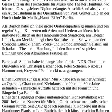
Gisela Litz an der Hochschule für Musik und Theater Hamburg, wo
ich mein Gesangslehrer-Diplom erlangte. Anschließend absolvierte
ein Aufbaustudium in der Opernklasse von Prof. Günter Leib an der
Hochschule für Musik „Hanns Eisler” Berlin.
Als Bariton habe ich viele große Oratorienpartien gesungen und bin
regelmäßig in Konzerten mit Arien und Liedern zu hören. Ich
gastierte solistisch an der Hamburgischen Staatsoper, am Theater
Lübeck, am Mecklenburgischen Staatstheater in Schwerin, an der
Comödie Lübeck (ehem. Volks- und Komödientheater Geisler), am
Scharlatan Theater in Hamburg, bei den Sommerfestspielen
Ettlingen und den Altmühlsee Festspielen.
Bereits als Student habe ich lange Jahre für den NDR-Chor unter
Dirigenten wie Christoph Eschenbach, Peter Schreier, Nikolaus
Harnoncourt, Krzysztof Penderecki u. a. gesungen.
Einen Kontrast zur klassischen Musik habe ich in meiner Affinität
zu Operette, Chanson und Kleinkunst der 20er und 30er Jahre
gefunden – zahlreiche Auftritte hatte ich mit der Pianistin und
Sängerin Lya Bendorff.
Eines der Highlights meiner umfangreichen Konzerttätigkeit war
2001 bei einem Konzert für Michail Gorbatschow mein solistischer
Gesangsauftritt. Seit 2012 gebe ich regelmäßig Konzerte mit dem
Hamburger Pianisten Lars Entrich, der sich künstlerisch im Rahmen