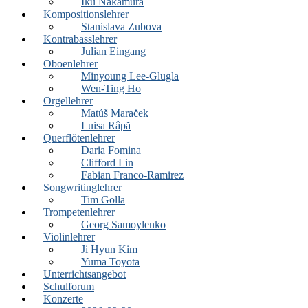
Iku Nakamura
Kompositionslehrer
Stanislava Zubova
Kontrabasslehrer
Julian Eingang
Oboenlehrer
Minyoung Lee-Glugla
Wen-Ting Ho
Orgellehrer
Matúš Maraček
Luisa Râpă
Querflötenlehrer
Daria Fomina
Clifford Lin
Fabian Franco-Ramirez
Songwritinglehrer
Tim Golla
Trompetenlehrer
Georg Samoylenko
Violinlehrer
Ji Hyun Kim
Yuma Toyota
Unterrichtsangebot
Schulforum
Konzerte