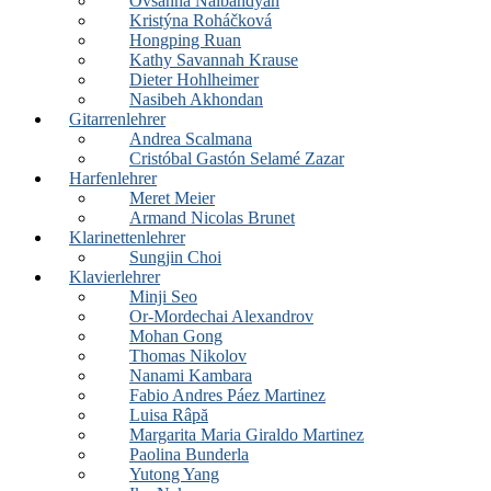
Ovsanna Nalbandyan
Kristýna Roháčková
Hongping Ruan
Kathy Savannah Krause
Dieter Hohlheimer
Nasibeh Akhondan
Gitarrenlehrer
Andrea Scalmana
Cristóbal Gastón Selamé Zazar
Harfenlehrer
Meret Meier
Armand Nicolas Brunet
Klarinettenlehrer
Sungjin Choi
Klavierlehrer
Minji Seo
Or-Mordechai Alexandrov
Mohan Gong
Thomas Nikolov
Nanami Kambara
Fabio Andres Páez Martinez
Luisa Râpă
Margarita Maria Giraldo Martinez
Paolina Bunderla
Yutong Yang