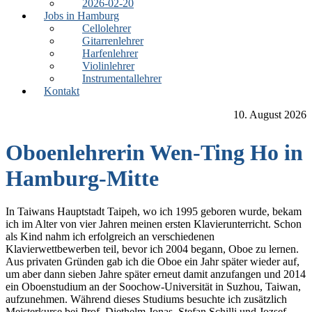
2026-02-20
Jobs in Hamburg
Cellolehrer
Gitarrenlehrer
Harfenlehrer
Violinlehrer
Instrumentallehrer
Kontakt
10. August 2026
Oboenlehrerin Wen-Ting Ho in
Hamburg-Mitte
In Taiwans Hauptstadt Taipeh, wo ich 1995 geboren wurde, bekam
ich im Alter von vier Jahren meinen ersten Klavierunterricht. Schon
als Kind nahm ich erfolgreich an verschiedenen
Klavierwettbewerben teil, bevor ich 2004 begann, Oboe zu lernen.
Aus privaten Gründen gab ich die Oboe ein Jahr später wieder auf,
um aber dann sieben Jahre später erneut damit anzufangen und 2014
ein Oboenstudium an der Soochow-Universität in Suzhou, Taiwan,
aufzunehmen. Während dieses Studiums besuchte ich zusätzlich
Meisterkurse bei Prof. Diethelm Jonas, Stefan Schilli und Jozsef