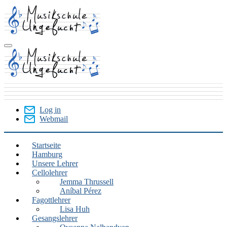
Skip
to
main
content
Log in
Webmail
User
Menu
Startseite
Hamburg
Hamburg
Unsere Lehrer
Cellolehrer
Jemma Thrussell
Aníbal Pérez
Fagottlehrer
Lisa Huh
Gesangslehrer