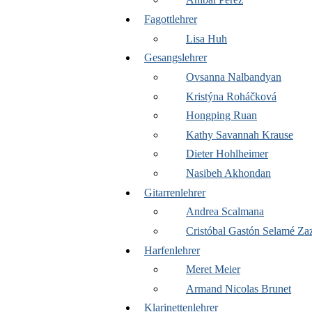
Fagottlehrer
Lisa Huh
Gesangslehrer
Ovsanna Nalbandyan
Kristýna Roháčková
Hongping Ruan
Kathy Savannah Krause
Dieter Hohlheimer
Nasibeh Akhondan
Gitarrenlehrer
Andrea Scalmana
Cristóbal Gastón Selamé Za
Harfenlehrer
Meret Meier
Armand Nicolas Brunet
Klarinettenlehrer