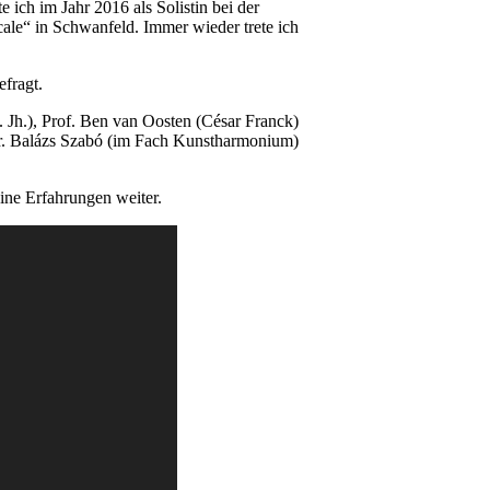
ich im Jahr 2016 als Solistin bei der
le“ in Schwanfeld. Immer wieder trete ich
efragt.
 Jh.), Prof. Ben van Oosten (César Franck)
Dr. Balázs Szabó (im Fach Kunstharmonium)
ne Erfahrungen weiter.