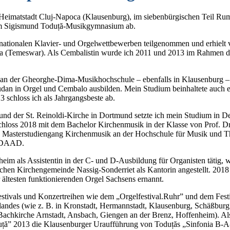
er Heimatstadt Cluj-Napoca (Klausenburg), im siebenbürgischen Teil Rum
t am Sigismund Toduță-Musikgymnasium ab.
n nationalen Klavier- und Orgelwettbewerben teilgenommen und erhielt 
ara (Temeswar). Als Cembalistin wurde ich 2011 und 2013 im Rahmen 
n der Gheorghe-Dima-Musikhochschule – ebenfalls in Klausenburg – lie
udan in Orgel und Cembalo ausbilden. Mein Studium beinhaltete auch
 schloss ich als Jahrgangsbeste ab.
d der St. Reinoldi-Kirche in Dortmund setzte ich mein Studium in Deut
hloss 2018 mit dem Bachelor Kirchenmusik in der Klasse von Prof. Dr
n Masterstudiengang Kirchenmusik an der Hochschule für Musik und T
s DAAD.
eim als Assistentin in der C- und D-Ausbildung für Organisten tätig, 
schen Kirchengemeinde Nassig-Sonderriet als Kantorin angestellt. 2018
ltesten funktionierenden Orgel Sachsens ernannt.
stivals und Konzertreihen wie dem „Orgelfestival.Ruhr” und dem Fes
landes (wie z. B. in Kronstadt, Hermannstadt, Klausenburg, Schäßburg
chkirche Arnstadt, Ansbach, Giengen an der Brenz, Hoffenheim). Als I
uță” 2013 die Klausenburger Uraufführung von Toduțăs „Sinfonia B-A