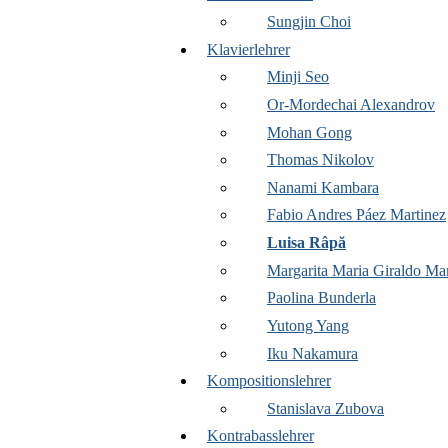
Sungjin Choi
Klavierlehrer
Minji Seo
Or-Mordechai Alexandrov
Mohan Gong
Thomas Nikolov
Nanami Kambara
Fabio Andres Páez Martinez
Luisa Râpă
Margarita Maria Giraldo Mar
Paolina Bunderla
Yutong Yang
Iku Nakamura
Kompositionslehrer
Stanislava Zubova
Kontrabasslehrer