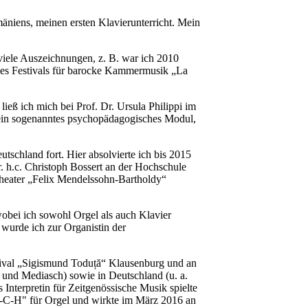
äniens, meinen ersten Klavierunterricht. Mein
viele Auszeichnungen, z. B. war ich 2010
des Festivals für barocke Kammermusik „La
ß ich mich bei Prof. Dr. Ursula Philippi im
 ein sogenanntes psychopädagogisches Modul,
schland fort. Hier absolvierte ich bis 2015
. h.c. Christoph Bossert an der Hochschule
heater „Felix Mendelssohn-Bartholdy“
wobei ich sowohl Orgel als auch Klavier
 wurde ich zur Organistin der
tival „Sigismund Toduță“ Klausenburg und an
 und Mediasch) sowie in Deutschland (u. a.
nterpretin für Zeitgenössische Musik spielte
-C-H" für Orgel und wirkte im März 2016 an