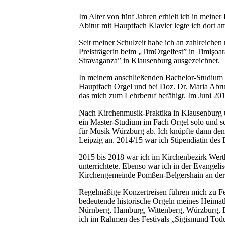
Im Alter von fünf Jahren erhielt ich in mein
Abitur mit Hauptfach Klavier legte ich dor
Seit meiner Schulzeit habe ich an zahlreiche
Preisträgerin beim „TimOrgelfest” in Timişo
Stravaganza” in Klausenburg ausgezeichnet.
In meinem anschließenden Bachelor-Studium a
Hauptfach Orgel und bei Doz. Dr. Maria Abr
das mich zum Lehrberuf befähigt. Im Juni 2013
Nach Kirchenmusik-Praktika in Klausenburg un
ein Master-Studium im Fach Orgel solo und sc
für Musik Würzburg ab. Ich knüpfte dann de
Leipzig an. 2014/15 war ich Stipendiatin de
2015 bis 2018 war ich im Kirchenbezirk Werth
unterrichtete. Ebenso war ich in der Evangeli
Kirchengemeinde Pomßen-Belgershain an der ä
Regelmäßige Konzertreisen führen mich zu Fe
bedeutende historische Orgeln meines Heimat
Nürnberg, Hamburg, Wittenberg, Würzburg, Ba
ich im Rahmen des Festivals „Sigismund Tod