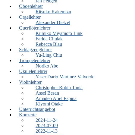
Jan Feltgen
Oboenlehrer
Ritsuko Kakemizu
Orgellehrer
Alexander Dietzel
Querflötenlehrer
Kumiko Miyamoto-Link
Farida Chulak
Rebecca Blau
Schlagzeuglehrer
Yu-Ling Chiu
Trompetenlehrer
Noriko Abe
Ukulelenlehrer
Yaser Dario Martinez Valverde
Violinlehrer
Christopher Robin Tania
Assel Besan
Amadeo Ariel Espina
Kiyomi Otake
Unterrichtsangebot
Konzerte
2024-11-24
2023-07-09
2022-11-13