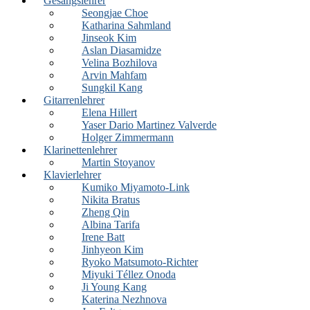
Gesangslehrer
Seongjae Choe
Katharina Sahmland
Jinseok Kim
Aslan Diasamidze
Velina Bozhilova
Arvin Mahfam
Sungkil Kang
Gitarrenlehrer
Elena Hillert
Yaser Dario Martinez Valverde
Holger Zimmermann
Klarinettenlehrer
Martin Stoyanov
Klavierlehrer
Kumiko Miyamoto-Link
Nikita Bratus
Zheng Qin
Albina Tarifa
Irene Batt
Jinhyeon Kim
Ryoko Matsumoto-Richter
Miyuki Téllez Onoda
Ji Young Kang
Katerina Nezhnova