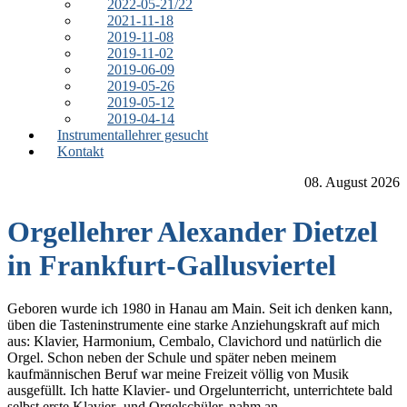
2022-05-21/22
2021-11-18
2019-11-08
2019-11-02
2019-06-09
2019-05-26
2019-05-12
2019-04-14
Instrumentallehrer gesucht
Kontakt
08. August 2026
Orgellehrer Alexander Dietzel
in Frankfurt-Gallusviertel
Geboren wurde ich 1980 in Hanau am Main. Seit ich denken kann,
üben die Tasteninstrumente eine starke Anziehungskraft auf mich
aus: Klavier, Harmonium, Cembalo, Clavichord und natürlich die
Orgel. Schon neben der Schule und später neben meinem
kaufmännischen Beruf war meine Freizeit völlig von Musik
ausgefüllt. Ich hatte Klavier- und Orgelunterricht, unterrichtete bald
selbst erste Klavier- und Orgelschüler, nahm an