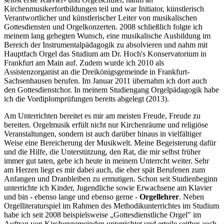
Kirchenmusikerfortbildungen teil und war Initiator, künstlerisch
Verantwortlicher und künstlerischer Leiter von musikalischen
Gottesdiensten und Orgelkonzerten. 2008 schließlich folgte ich
meinem lang gehegten Wunsch, eine musikalische Ausbildung im
Bereich der Instrumentalpädagogik zu absolvieren und nahm mit
Hauptfach Orgel das Studium am Dr. Hoch's Konservatorium in
Frankfurt am Main auf. Zudem wurde ich 2010 als
Assistenzorganist an die Dreikönigsgemeinde in Frankfurt-
Sachsenhausen berufen. Im Januar 2011 übernahm ich dort auch
den Gottesdienstchor. In meinem Studiengang Orgelpädagogik habe
ich die Vordiplomprüfungen bereits abgelegt (2013).
Am Unterrichten bereitet es mir am meisten Freude, Freude zu
bereiten. Orgelmusik erfült nicht nur Kirchenräume und religiöse
Veranstaltungen, sondern ist auch darüber hinaus in vielfältiger
Weise eine Bereicherung der Musikwelt. Meine Begeisterung dafür
und die Hilfe, die Unterstützung, den Rat, die mir selbst früher
immer gut taten, gebe ich heute in meinem Unterrcht weiter. Sehr
am Herzen liegt es mir dabei auch, die eher spät Berufenen zum
Anfangen und Dranbleiben zu ermutigen. Schon seit Studienbeginn
unterrichte ich Kinder, Jugendliche sowie Erwachsene am Klavier
und bin - ebenso lange und ebenso gerne -
Orgellehrer
. Neben
Orgelliteraturspiel im Rahmen des Methodikunterrichtes im Studium
habe ich seit 2008 beispielsweise „Gottesdienstliche Orgel" im
Auftrag von Kirchengemeinden unterrichtet und erteile seither auch