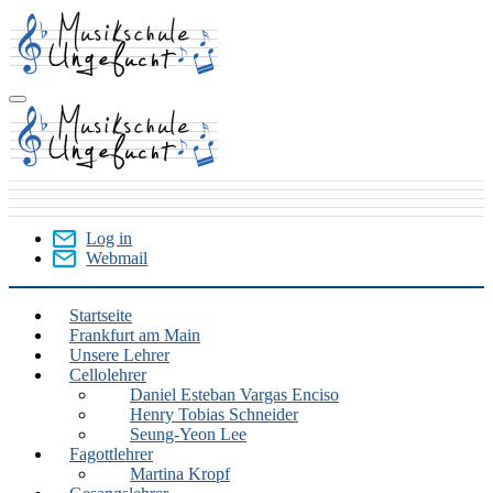
Skip
to
main
content
Log in
Webmail
User
Menu
Startseite
Frankfurt am Main
Frankfurt
Unsere Lehrer
am
Cellolehrer
Daniel Esteban Vargas Enciso
Main
Henry Tobias Schneider
Seung-Yeon Lee
Fagottlehrer
Martina Kropf