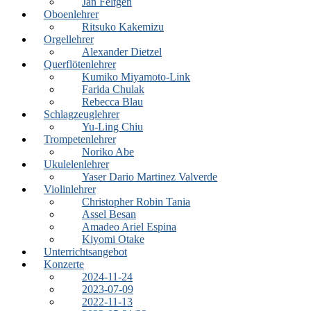
Jan Feltgen
Oboenlehrer
Ritsuko Kakemizu
Orgellehrer
Alexander Dietzel
Querflötenlehrer
Kumiko Miyamoto-Link
Farida Chulak
Rebecca Blau
Schlagzeuglehrer
Yu-Ling Chiu
Trompetenlehrer
Noriko Abe
Ukulelenlehrer
Yaser Dario Martinez Valverde
Violinlehrer
Christopher Robin Tania
Assel Besan
Amadeo Ariel Espina
Kiyomi Otake
Unterrichtsangebot
Konzerte
2024-11-24
2023-07-09
2022-11-13