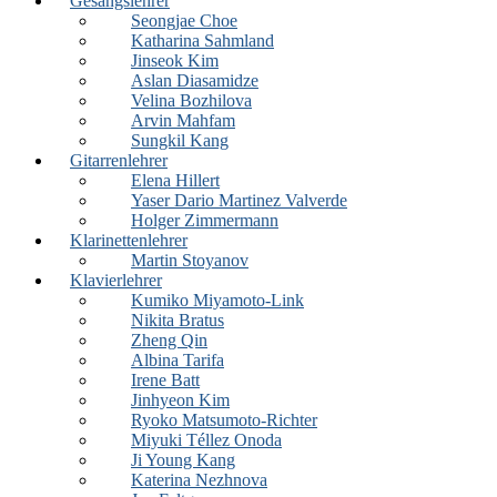
Gesangslehrer
Seongjae Choe
Katharina Sahmland
Jinseok Kim
Aslan Diasamidze
Velina Bozhilova
Arvin Mahfam
Sungkil Kang
Gitarrenlehrer
Elena Hillert
Yaser Dario Martinez Valverde
Holger Zimmermann
Klarinettenlehrer
Martin Stoyanov
Klavierlehrer
Kumiko Miyamoto-Link
Nikita Bratus
Zheng Qin
Albina Tarifa
Irene Batt
Jinhyeon Kim
Ryoko Matsumoto-Richter
Miyuki Téllez Onoda
Ji Young Kang
Katerina Nezhnova