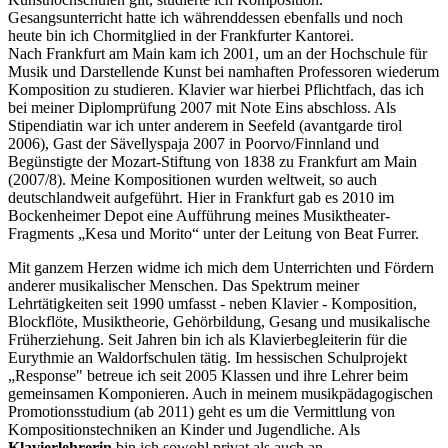
Gesangsunterricht hatte ich währenddessen ebenfalls und noch
heute bin ich Chormitglied in der Frankfurter Kantorei.
Nach Frankfurt am Main kam ich 2001, um an der Hochschule für
Musik und Darstellende Kunst bei namhaften Professoren wiederum
Komposition zu studieren. Klavier war hierbei Pflichtfach, das ich
bei meiner Diplomprüfung 2007 mit Note Eins abschloss. Als
Stipendiatin war ich unter anderem in Seefeld (avantgarde tirol
2006), Gast der Sävellyspaja 2007 in Poorvo/Finnland und
Begünstigte der Mozart-Stiftung von 1838 zu Frankfurt am Main
(2007/8). Meine Kompositionen wurden weltweit, so auch
deutschlandweit aufgeführt. Hier in Frankfurt gab es 2010 im
Bockenheimer Depot eine Aufführung meines Musiktheater-
Fragments „Kesa und Morito“ unter der Leitung von Beat Furrer.
Mit ganzem Herzen widme ich mich dem Unterrichten und Fördern
anderer musikalischer Menschen. Das Spektrum meiner
Lehrtätigkeiten seit 1990 umfasst - neben Klavier - Komposition,
Blockflöte, Musiktheorie, Gehörbildung, Gesang und musikalische
Früherziehung. Seit Jahren bin ich als Klavierbegleiterin für die
Eurythmie an Waldorfschulen tätig. Im hessischen Schulprojekt
„Response" betreue ich seit 2005 Klassen und ihre Lehrer beim
gemeinsamen Komponieren. Auch in meinem musikpädagogischen
Promotionsstudium (ab 2011) geht es um die Vermittlung von
Kompositionstechniken an Kinder und Jugendliche. Als
Klavierlehrerin
bin ich sowohl privat als auch an