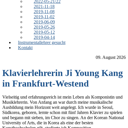
2022-05-21/22
2021-11-18
2019-11-08
2019-11-02
2019-06-09
2019-05-26
2019-05-12
2019-04-14
Instrumentallehrer gesucht
Kontakt
09. August 2026
Klavierlehrerin Ji Young Kang
in Frankfurt-Westend
Vielseitig und erfahrungsreich ist mein Leben als Komponistin und
Musiklehrerin. Von Anfang an war durch meine musikalische
Ausbildung mein Horizont weit angelegt. Ich wurde in Seoul,
Südkorea, geboren, lernte schon mit fünf Jahren Klavier zu spielen
und begann mit sieben, im Chor zu singen. An der Korean National
University of Arts, die in Korea als eine der besten
Kunsthochschulen gilt, studierte ich Komposition.