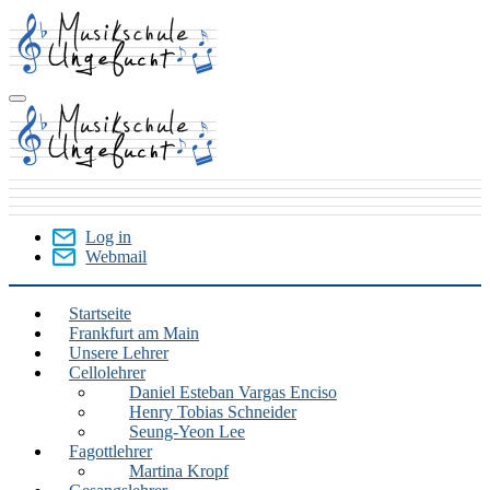
Skip
to
main
content
Log in
Webmail
User
Menu
Startseite
Frankfurt am Main
Frankfurt
Unsere Lehrer
am
Cellolehrer
Daniel Esteban Vargas Enciso
Main
Henry Tobias Schneider
Seung-Yeon Lee
Fagottlehrer
Martina Kropf