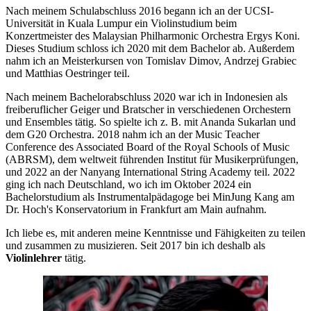
Nach meinem Schulabschluss 2016 begann ich an der UCSI-
Universität in Kuala Lumpur ein Violinstudium beim
Konzertmeister des Malaysian Philharmonic Orchestra Ergys Koni.
Dieses Studium schloss ich 2020 mit dem Bachelor ab. Außerdem
nahm ich an Meisterkursen von Tomislav Dimov, Andrzej Grabiec
und Matthias Oestringer teil.
Nach meinem Bachelorabschluss 2020 war ich in Indonesien als
freiberuflicher Geiger und Bratscher in verschiedenen Orchestern
und Ensembles tätig. So spielte ich z. B. mit Ananda Sukarlan und
dem G20 Orchestra. 2018 nahm ich an der Music Teacher
Conference des Associated Board of the Royal Schools of Music
(ABRSM), dem weltweit führenden Institut für Musikerprüfungen,
und 2022 an der Nanyang International String Academy teil. 2022
ging ich nach Deutschland, wo ich im Oktober 2024 ein
Bachelorstudium als Instrumentalpädagoge bei MinJung Kang am
Dr. Hoch's Konservatorium in Frankfurt am Main aufnahm.
Ich liebe es, mit anderen meine Kenntnisse und Fähigkeiten zu teilen
und zusammen zu musizieren. Seit 2017 bin ich deshalb als
Violinlehrer
tätig.