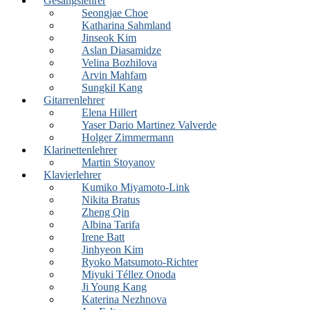
Gesangslehrer
Seongjae Choe
Katharina Sahmland
Jinseok Kim
Aslan Diasamidze
Velina Bozhilova
Arvin Mahfam
Sungkil Kang
Gitarrenlehrer
Elena Hillert
Yaser Dario Martinez Valverde
Holger Zimmermann
Klarinettenlehrer
Martin Stoyanov
Klavierlehrer
Kumiko Miyamoto-Link
Nikita Bratus
Zheng Qin
Albina Tarifa
Irene Batt
Jinhyeon Kim
Ryoko Matsumoto-Richter
Miyuki Téllez Onoda
Ji Young Kang
Katerina Nezhnova