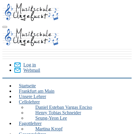
Skip
to
main
content
Log in
Webmail
User
Menu
Startseite
Frankfurt am Main
Frankfurt
Unsere Lehrer
am
Cellolehrer
Daniel Esteban Vargas Enciso
Main
Henry Tobias Schneider
Seung-Yeon Lee
Fagottlehrer
Martina Kropf