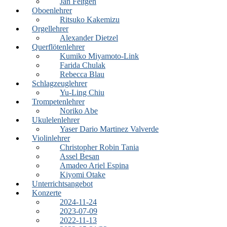
Jan Feltgen
Oboenlehrer
Ritsuko Kakemizu
Orgellehrer
Alexander Dietzel
Querflötenlehrer
Kumiko Miyamoto-Link
Farida Chulak
Rebecca Blau
Schlagzeuglehrer
Yu-Ling Chiu
Trompetenlehrer
Noriko Abe
Ukulelenlehrer
Yaser Dario Martinez Valverde
Violinlehrer
Christopher Robin Tania
Assel Besan
Amadeo Ariel Espina
Kiyomi Otake
Unterrichtsangebot
Konzerte
2024-11-24
2023-07-09
2022-11-13