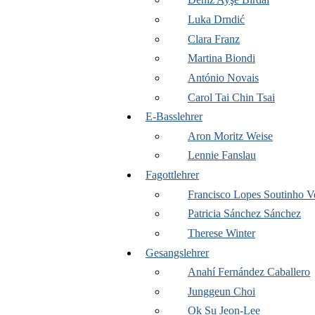
Luka Drndić
Clara Franz
Martina Biondi
António Novais
Carol Tai Chin Tsai
E-Basslehrer
Aron Moritz Weise
Lennie Fanslau
Fagottlehrer
Francisco Lopes Soutinho V
Patricia Sánchez Sánchez
Therese Winter
Gesangslehrer
Anahí Fernández Caballero
Junggeun Choi
Ok Su Jeon-Lee