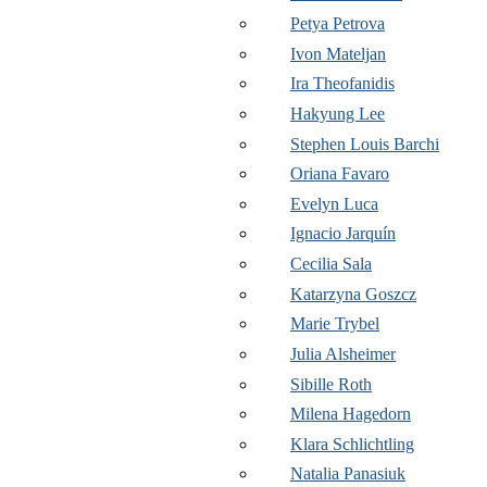
Petya Petrova
Ivon Mateljan
Ira Theofanidis
Hakyung Lee
Stephen Louis Barchi
Oriana Favaro
Evelyn Luca
Ignacio Jarquín
Cecilia Sala
Katarzyna Goszcz
Marie Trybel
Julia Alsheimer
Sibille Roth
Milena Hagedorn
Klara Schlichtling
Natalia Panasiuk