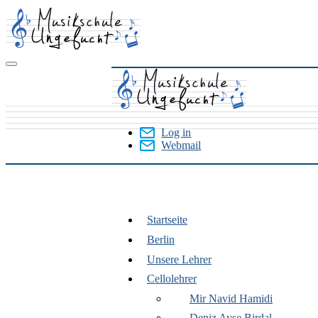
Skip
to
main
content
Log in
Webmail
User
Menu
Startseite
Berlin
Berlin
Unsere Lehrer
Cellolehrer
Mir Navid Hamidi
Deniz Ayşe Birdal