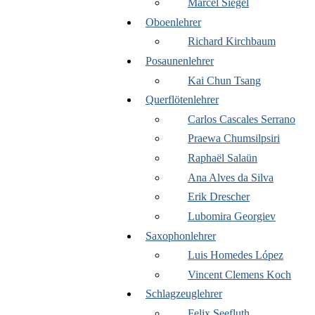
Marcel Siegel
Oboenlehrer
Richard Kirchbaum
Posaunenlehrer
Kai Chun Tsang
Querflötenlehrer
Carlos Cascales Serrano
Praewa Chumsilpsiri
Raphaël Salaün
Ana Alves da Silva
Erik Drescher
Lubomira Georgiev
Saxophonlehrer
Luis Homedes López
Vincent Clemens Koch
Schlagzeuglehrer
Felix Seefluth