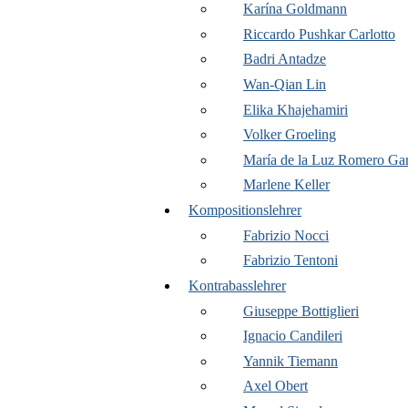
Karína Goldmann
Riccardo Pushkar Carlotto
Badri Antadze
Wan-Qian Lin
Elika Khajehamiri
Volker Groeling
María de la Luz Romero Gar
Marlene Keller
Kompositionslehrer
Fabrizio Nocci
Fabrizio Tentoni
Kontrabasslehrer
Giuseppe Bottiglieri
Ignacio Candileri
Yannik Tiemann
Axel Obert