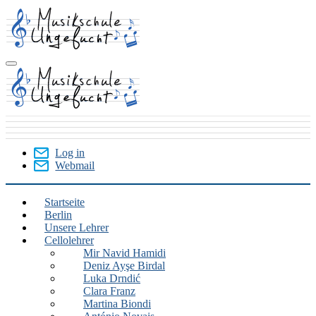
Skip
to
main
content
Log in
Webmail
User
Menu
Startseite
Berlin
Berlin
Unsere Lehrer
Cellolehrer
Mir Navid Hamidi
Deniz Ayşe Birdal
Luka Drndić
Clara Franz
Martina Biondi