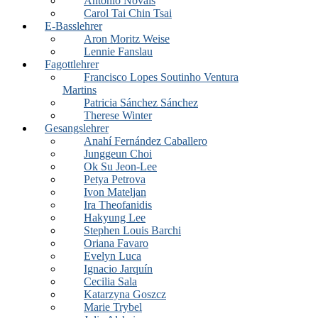
António Novais
Carol Tai Chin Tsai
E-Basslehrer
Aron Moritz Weise
Lennie Fanslau
Fagottlehrer
Francisco Lopes Soutinho Ventura
Martins
Patricia Sánchez Sánchez
Therese Winter
Gesangslehrer
Anahí Fernández Caballero
Junggeun Choi
Ok Su Jeon-Lee
Petya Petrova
Ivon Mateljan
Ira Theofanidis
Hakyung Lee
Stephen Louis Barchi
Oriana Favaro
Evelyn Luca
Ignacio Jarquín
Cecilia Sala
Katarzyna Goszcz
Marie Trybel