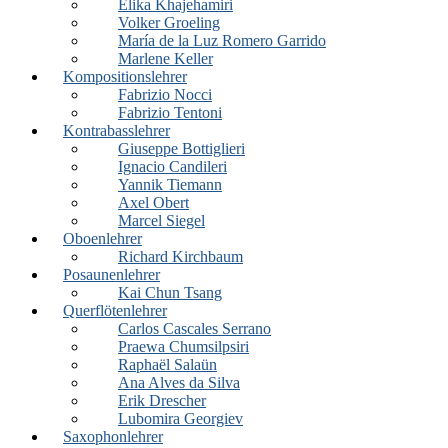
Elika Khajehamiri
Volker Groeling
María de la Luz Romero Garrido
Marlene Keller
Kompositionslehrer
Fabrizio Nocci
Fabrizio Tentoni
Kontrabasslehrer
Giuseppe Bottiglieri
Ignacio Candileri
Yannik Tiemann
Axel Obert
Marcel Siegel
Oboenlehrer
Richard Kirchbaum
Posaunenlehrer
Kai Chun Tsang
Querflötenlehrer
Carlos Cascales Serrano
Praewa Chumsilpsiri
Raphaël Salaün
Ana Alves da Silva
Erik Drescher
Lubomira Georgiev
Saxophonlehrer