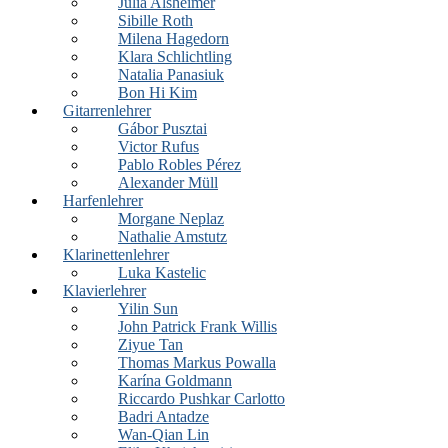
Julia Alsheimer
Sibille Roth
Milena Hagedorn
Klara Schlichtling
Natalia Panasiuk
Bon Hi Kim
Gitarrenlehrer
Gábor Pusztai
Victor Rufus
Pablo Robles Pérez
Alexander Müll
Harfenlehrer
Morgane Neplaz
Nathalie Amstutz
Klarinettenlehrer
Luka Kastelic
Klavierlehrer
Yilin Sun
John Patrick Frank Willis
Ziyue Tan
Thomas Markus Powalla
Karína Goldmann
Riccardo Pushkar Carlotto
Badri Antadze
Wan-Qian Lin