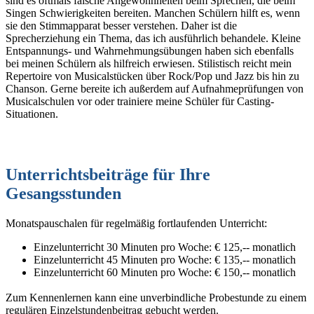
sind es oftmals falsche Angewohnheiten beim Sprechen, die beim
Singen Schwierigkeiten bereiten. Manchen Schülern hilft es, wenn
sie den Stimmapparat besser verstehen. Daher ist die
Sprecherziehung ein Thema, das ich ausführlich behandele. Kleine
Entspannungs- und Wahrnehmungsübungen haben sich ebenfalls
bei meinen Schülern als hilfreich erwiesen. Stilistisch reicht mein
Repertoire von Musicalstücken über Rock/Pop und Jazz bis hin zu
Chanson. Gerne bereite ich außerdem auf Aufnahmeprüfungen von
Musicalschulen vor oder trainiere meine Schüler für Casting-
Situationen.
Unterrichtsbeiträge für Ihre
Gesangsstunden
Monatspauschalen für regelmäßig fortlaufenden Unterricht:
Einzelunterricht 30 Minuten pro Woche: € 125,-- monatlich
Einzelunterricht 45 Minuten pro Woche: € 135,-- monatlich
Einzelunterricht 60 Minuten pro Woche: € 150,-- monatlich
Zum Kennenlernen kann eine unverbindliche Probestunde zu einem
regulären Einzelstundenbeitrag gebucht werden.