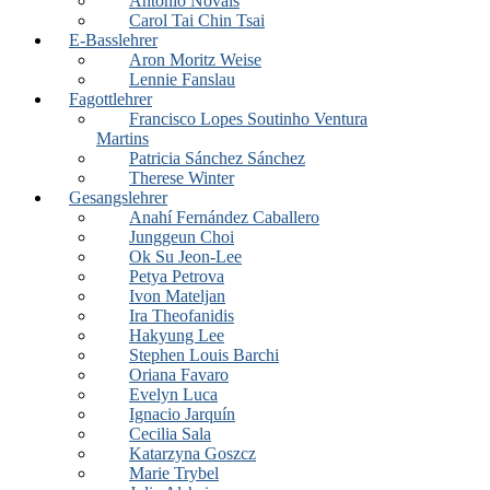
António Novais
Carol Tai Chin Tsai
E-Basslehrer
Aron Moritz Weise
Lennie Fanslau
Fagottlehrer
Francisco Lopes Soutinho Ventura
Martins
Patricia Sánchez Sánchez
Therese Winter
Gesangslehrer
Anahí Fernández Caballero
Junggeun Choi
Ok Su Jeon-Lee
Petya Petrova
Ivon Mateljan
Ira Theofanidis
Hakyung Lee
Stephen Louis Barchi
Oriana Favaro
Evelyn Luca
Ignacio Jarquín
Cecilia Sala
Katarzyna Goszcz
Marie Trybel