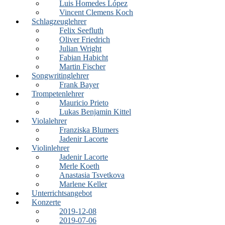
Luis Homedes López
Vincent Clemens Koch
Schlagzeuglehrer
Felix Seefluth
Oliver Friedrich
Julian Wright
Fabian Habicht
Martin Fischer
Songwritinglehrer
Frank Bayer
Trompetenlehrer
Mauricio Prieto
Lukas Benjamin Kittel
Violalehrer
Franziska Blumers
Jadenir Lacorte
Violinlehrer
Jadenir Lacorte
Merle Koeth
Anastasia Tsvetkova
Marlene Keller
Unterrichtsangebot
Konzerte
2019-12-08
2019-07-06