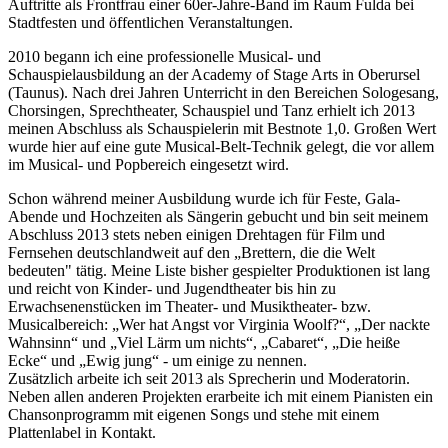
Auftritte als Frontfrau einer 60er-Jahre-Band im Raum Fulda bei
Stadtfesten und öffentlichen Veranstaltungen.
2010 begann ich eine professionelle Musical- und
Schauspielausbildung an der Academy of Stage Arts in Oberursel
(Taunus). Nach drei Jahren Unterricht in den Bereichen Sologesang,
Chorsingen, Sprechtheater, Schauspiel und Tanz erhielt ich 2013
meinen Abschluss als Schauspielerin mit Bestnote 1,0. Großen Wert
wurde hier auf eine gute Musical-Belt-Technik gelegt, die vor allem
im Musical- und Popbereich eingesetzt wird.
Schon während meiner Ausbildung wurde ich für Feste, Gala-
Abende und Hochzeiten als Sängerin gebucht und bin seit meinem
Abschluss 2013 stets neben einigen Drehtagen für Film und
Fernsehen deutschlandweit auf den „Brettern, die die Welt
bedeuten" tätig. Meine Liste bisher gespielter Produktionen ist lang
und reicht von Kinder- und Jugendtheater bis hin zu
Erwachsenenstücken im Theater- und Musiktheater- bzw.
Musicalbereich: „Wer hat Angst vor Virginia Woolf?“, „Der nackte
Wahnsinn“ und „Viel Lärm um nichts“, „Cabaret“, „Die heiße
Ecke“ und „Ewig jung“ - um einige zu nennen.
Zusätzlich arbeite ich seit 2013 als Sprecherin und Moderatorin.
Neben allen anderen Projekten erarbeite ich mit einem Pianisten ein
Chansonprogramm mit eigenen Songs und stehe mit einem
Plattenlabel in Kontakt.