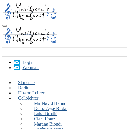
Skip
to
main
content
Log in
Webmail
User
Menu
Startseite
Berlin
Berlin
Unsere Lehrer
Cellolehrer
Mir Navid Hamidi
Deniz Ayşe Birdal
Luka Drndić
Clara Franz
Martina Biondi