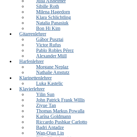
Julia Alsheimer
Sibille Roth
Milena Hagedorn
Klara Schlichtling
Natalia Panasiuk
Bon Hi Kim
Gitarrenlehrer
Gábor Pusztai
Victor Rufus
Pablo Robles Pérez
Alexander Müll
Harfenlehrer
Morgane Neplaz
Nathalie Amstutz
Klarinettenlehrer
Luka Kastelic
Klavierlehrer
Yilin Sun
John Patrick Frank Willis
Ziyue Tan
Thomas Markus Powalla
Karína Goldmann
Riccardo Pushkar Carlotto
Badri Antadze
Wan-Qian Lin