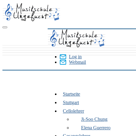
Skip
to
main
content
Log in
Webmail
User
Menu
Startseite
Stuttgart
Stuttgart
Cellolehrer
Ji-Soo Chung
Elena Guerrero
Gesangslehrer