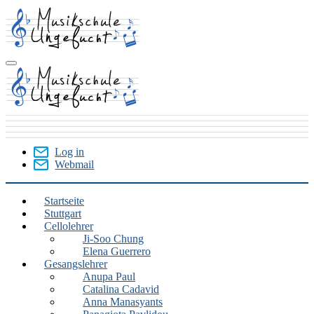
Skip
to
main
content
Log in
Webmail
User
Menu
Startseite
Stuttgart
Stuttgart
Cellolehrer
Ji-Soo Chung
Elena Guerrero
Gesangslehrer
Anupa Paul
Catalina Cadavid
Anna Manasyants