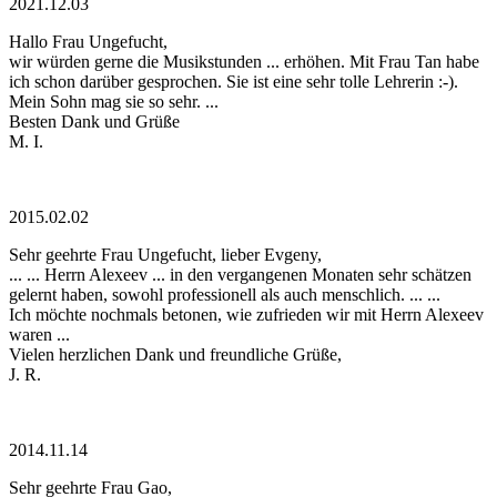
2021.12.03
Hallo Frau Ungefucht,
wir würden gerne die Musikstunden ... erhöhen. Mit Frau Tan habe
ich schon darüber gesprochen. Sie ist eine sehr tolle Lehrerin :-).
Mein Sohn mag sie so sehr. ...
Besten Dank und Grüße
M. I.
2015.02.02
Sehr geehrte Frau Ungefucht, lieber Evgeny,
... ... Herrn Alexeev ... in den vergangenen Monaten sehr schätzen
gelernt haben, sowohl professionell als auch menschlich. ... ...
Ich möchte nochmals betonen, wie zufrieden wir mit Herrn Alexeev
waren ...
Vielen herzlichen Dank und freundliche Grüße,
J. R.
2014.11.14
Sehr geehrte Frau Gao,