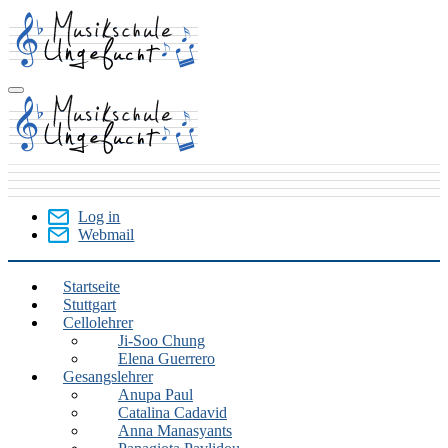
Skip
to
main
content
Log in
Webmail
User
Menu
Startseite
Stuttgart
Stuttgart
Cellolehrer
Ji-Soo Chung
Elena Guerrero
Gesangslehrer
Anupa Paul
Catalina Cadavid
Anna Manasyants