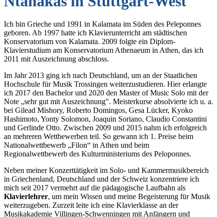
Ntanakas in Stuttgart-West
Ich bin Grieche und 1991 in Kalamata im Süden des Peleponnes
geboren. Ab 1997 hatte ich Klavierunterricht am städtischen
Konservatorium von Kalamata. 2009 folgte ein Diplom-
Klavierstudium am Konservatorium Athenaeum in Athen, das ich
2011 mit Auszeichnung abschloss.
Im Jahr 2013 ging ich nach Deutschland, um an der Staatlichen
Hochschule für Musik Trossingen weiterzustudieren. Hier erlangte
ich 2017 den Bachelor und 2020 den Master of Music Solo mit der
Note „sehr gut mit Auszeichnung". Meisterkurse absolvierte ich u. a.
bei Gilead Mishory, Roberto Domingos, Gesa Lücker, Kyoko
Hashimoto, Yonty Solomon, Joaquin Soriano, Claudio Constantini
und Gerlinde Otto. Zwischen 2009 und 2015 nahm ich erfolgreich
an mehreren Wettbewerben teil. So gewann ich 1. Preise beim
Nationalwettbewerb „Filon“ in Athen und beim
Regionalwettbewerb des Kulturministeriums des Peloponnes.
Neben meiner Konzerttätigkeit im Solo- und Kammermusikbereich
in Griechenland, Deutschland und der Schweiz konzentriere ich
mich seit 2017 vermehrt auf die pädagogische Laufbahn als
Klavierlehrer
, um mein Wissen und meine Begeisterung für Musik
weiterzugeben. Zurzeit leite ich eine Klavierklasse an der
Musikakademie Villingen-Schwenningen mit Anfängern und