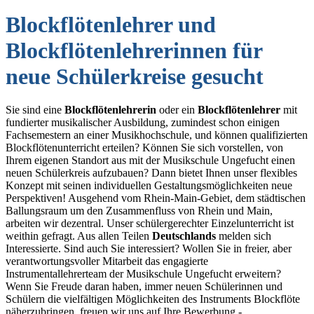
Blockflötenlehrer und
Blockflötenlehrerinnen für
neue Schülerkreise gesucht
Sie sind eine
Blockflötenlehrerin
oder ein
Blockflötenlehrer
mit
fundierter musikalischer Ausbildung, zumindest schon einigen
Fachsemestern an einer Musikhochschule, und können qualifizierten
Blockflötenunterricht erteilen? Können Sie sich vorstellen, von
Ihrem eigenen Standort aus mit der Musikschule Ungefucht einen
neuen Schülerkreis aufzubauen? Dann bietet Ihnen unser flexibles
Konzept mit seinen individuellen Gestaltungsmöglichkeiten neue
Perspektiven! Ausgehend vom Rhein-Main-Gebiet, dem städtischen
Ballungsraum um den Zusammenfluss von Rhein und Main,
arbeiten wir dezentral. Unser schülergerechter Einzelunterricht ist
weithin gefragt. Aus allen Teilen
Deutschlands
melden sich
Interessierte. Sind auch Sie interessiert? Wollen Sie in freier, aber
verantwortungsvoller Mitarbeit das engagierte
Instrumentallehrerteam der Musikschule Ungefucht erweitern?
Wenn Sie Freude daran haben, immer neuen Schülerinnen und
Schülern die vielfältigen Möglichkeiten des Instruments Blockflöte
näherzubringen, freuen wir uns auf Ihre Bewerbung -