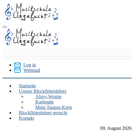
Skip
to
main
content
Log in
Webmail
User
Menu
Startseite
Unsere Blockflötenlehrer
Blockflöte
Alzey-Worms
Karlsruhe
Main-Taunus-Kreis
Blockflötenlehrer gesucht
Kontakt
09. August 2026