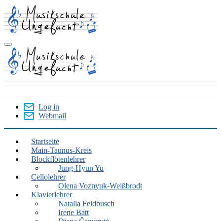
Skip
to
main
content
Log in
Webmail
User
Menu
Startseite
Main-Taunus-Kreis
Main-
Blockflötenlehrer
Taunus-
Jung-Hyun Yu
Cellolehrer
Kreis
Olena Voznyuk-Weißbrodt
Klavierlehrer
Natalia Feldbusch
Irene Batt