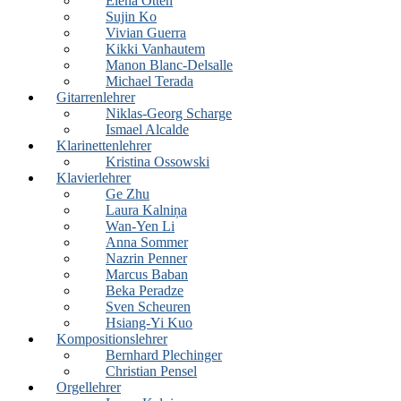
Elena Otten
Sujin Ko
Vivian Guerra
Kikki Vanhautem
Manon Blanc-Delsalle
Michael Terada
Gitarrenlehrer
Niklas-Georg Scharge
Ismael Alcalde
Klarinettenlehrer
Kristina Ossowski
Klavierlehrer
Ge Zhu
Laura Kalniņa
Wan-Yen Li
Anna Sommer
Nazrin Penner
Marcus Baban
Beka Peradze
Sven Scheuren
Hsiang-Yi Kuo
Kompositionslehrer
Bernhard Plechinger
Christian Pensel
Orgellehrer