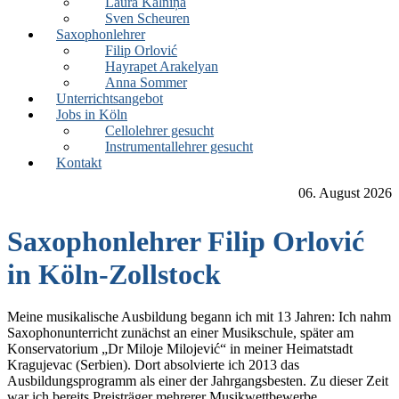
Laura Kalniņa
Sven Scheuren
Saxophonlehrer
Filip Orlović
Hayrapet Arakelyan
Anna Sommer
Unterrichtsangebot
Jobs in Köln
Cellolehrer gesucht
Instrumentallehrer gesucht
Kontakt
06. August 2026
Saxophonlehrer Filip Orlović
in Köln-Zollstock
Meine musikalische Ausbildung begann ich mit 13 Jahren: Ich nahm
Saxophonunterricht zunächst an einer Musikschule, später am
Konservatorium „Dr Miloje Milojević“ in meiner Heimatstadt
Kragujevac (Serbien). Dort absolvierte ich 2013 das
Ausbildungsprogramm als einer der Jahrgangsbesten. Zu dieser Zeit
war ich bereits Preisträger mehrerer Musikwettbewerbe.