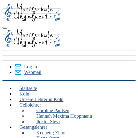
Skip
to
main
content
Log in
Webmail
User
Menu
Startseite
Köln
Köln
Unsere Lehrer in Köln
Cellolehrer
Caroline Paulsen
Hannah Maxima Hoppmann
Ilektra Stevi
Gesangslehrer
Kecheng Zhao