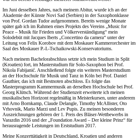
Im Juni desselben Jahres, nach meinem Abitur, wurde ich an der
Akademie der Künste Novi Sad (Serbien) in der Saxophonklasse
von Prof. Gordan Tudor aufgenommen. Bereits wenige Monate
später gab ich im Rahmen eines Projekts des Vereins „Music for
Peace – Musik für Frieden und Völkerverständigung“ mein
Solodebüt mit Jacques Iberts „Concertino da camera“ unter der
Leitung von Felix Korobov mit dem Moskauer Kammerorchester im
Saal des Moskauer P.-I.-Tschaikowski-Konservatoriums.
Nach meinem Bachelorabschluss setzte ich mein Studium in Split
(Kroatien) fort, im Masterstudium für Solo-Saxophon bei Prof.
Nikola Fabijanić. Anschließend folgte ein weiteres Masterstudium
an der Hochschule für Musik und Tanz in Köln bei Prof. Daniel
Gauthier, das ich mit Bestnoten abschloss. Es folgte das
Masterprogramm Kammermusik an derselben Hochschule bei Prof.
Georg Klütsch. Während der Studienzeit erweiterte ich meinen
musikalischen Horizont regelmäßig in Meisterkursen, unter anderem
mit Arno Bornkamp, Claude Delangle, Timothy McAllister, Oto
Vrhovnik, Mario Marzi und Lev Pupis. Zu meinen besonderen
Auszeichnungen gehören der 1. Preis des Bläser-Wettbewerbs in
Varazdin 2016 und der „Foundation Award – Der kleine Prinz“ für
herausragende Leistungen im Erststudium 2017.
Meine Konzerttätigkeit in Deutschland, Kroatien und anderen