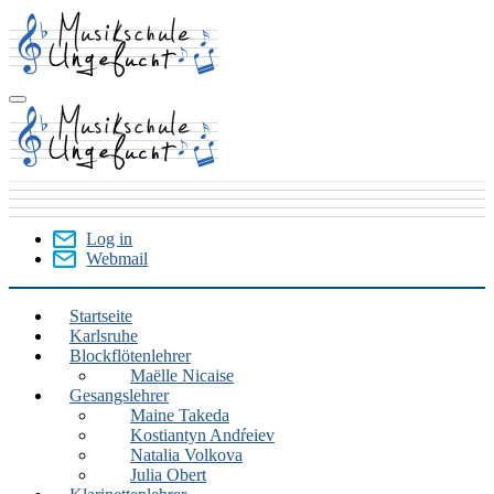
Skip
to
main
content
Log in
Webmail
User
Menu
Startseite
Karlsruhe
Karlsruhe
Blockflötenlehrer
Maëlle Nicaise
Gesangslehrer
Maine Takeda
Kostiantyn Andŕeiev
Natalia Volkova
Julia Obert