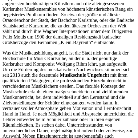
angereisten hochkarätigen Künstlern auch die alteingesessenen
Karlsruher Musikensembles von höchstem künstlerischen Rang ein
begeistertes Publikum finden. So etwa der größte und älteste
Oratorienchor der Stadt, der Bachchor Karlsruhe, oder die Badische
Staatskapelle Karlsruhe, die zu den ältesten Orchestern der Welt
zählt und durch ihre Wagner-Interpretationen unter dem Dirigenten
Felix Mottls um 1900 der damaligen Residenzstadt badischer
Großherzöge den Beinamen „Klein-Bayreuth“ einbrachte.
Was die Musikausbildung angeht, ist die Stadt nicht nur dank der
Hochschule für Musik Karlsruhe, an der u. a. der gebürtige
Karlsruher und Komponist Wolfgang Rihm lehrt, gut aufgestellt.
Um die Förderung des musikalischen Nachwuchses kümmert sich
seit 2013 auch die dezentrale
Musikschule Ungefucht
mit ihren
qualifizierten Pädagogen, die professionellen Einzelunterricht in
verschiedenen Musikfächern erteilen. Das flexible Konzept der
Musikschule erlaubt einen maßgeschneiderten und zielführenden
Musikunterricht, bei dem individuell auf den Lernstand und die
Zielvorstellungen der Schüler eingegangen werden kann. In
vertrauensvoller Atmosphäre gehen Motivation und Lernfortschritt
Hand in Hand. Je nach Möglichkeit und Absprache unterrichten die
Lehrer entweder beim Schüler zuhause oder in ihren eigenen
Räumlichkeiten. Es stehen dabei Unterrichtsstunden von
unterschiedlicher Dauer, regelmäßig fortlaufend oder zeitweise, zur
Auswahl. Neben Einzelunterricht ist gegebenenfalls auch