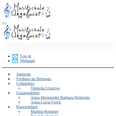
Skip
to
main
content
Log in
Webmail
User
Menu
Startseite
Freiburg im Breisgau
Freiburg
Cellolehrer
im
Viktoriia Urazova
Gesangslehrer
Breisgau
Anna Margarethe Barbara Heinecke
Anna-Lucia Forck
Klavierlehrer
Martina Rommel