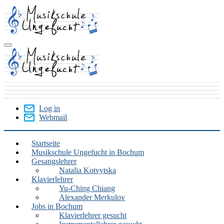
Skip
to
main
content
Log in
Webmail
User
Menu
Startseite
Musikschule Ungefucht in Bochum
Bochum
Gesangslehrer
Natalia Kotvytska
Klavierlehrer
Yu-Ching Chiang
Alexander Merkulov
Jobs in Bochum
Klavierlehrer gesucht