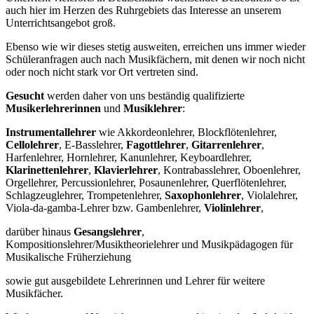
auch hier im Herzen des Ruhrgebiets das Interesse an unserem
Unterrichtsangebot groß.
Ebenso wie wir dieses stetig ausweiten, erreichen uns immer wieder
Schüleranfragen auch nach Musikfächern, mit denen wir noch nicht
oder noch nicht stark vor Ort vertreten sind.
Gesucht
werden daher von uns beständig qualifizierte
Musikerlehrerinnen
und
Musiklehrer
:
Instrumentallehrer
wie Akkordeonlehrer, Blockflötenlehrer,
Cellolehrer
, E-Basslehrer,
Fagottlehrer
,
Gitarrenlehrer
,
Harfenlehrer, Hornlehrer, Kanunlehrer, Keyboardlehrer,
Klarinettenlehrer
,
Klavierlehrer
, Kontrabasslehrer, Oboenlehrer,
Orgellehrer, Percussionlehrer, Posaunenlehrer, Querflötenlehrer,
Schlagzeuglehrer, Trompetenlehrer,
Saxophonlehrer
, Violalehrer,
Viola-da-gamba-Lehrer bzw. Gambenlehrer,
Violinlehrer
,
darüber hinaus
Gesangslehrer
,
Kompositionslehrer/Musiktheorielehrer und Musikpädagogen für
Musikalische Früherziehung
sowie gut ausgebildete Lehrerinnen und Lehrer für weitere
Musikfächer.