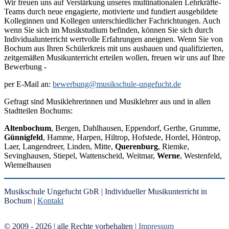
Wir freuen uns auf Verstärkung unseres multinationalen Lehrkräfte-
Teams durch neue engagierte, motivierte und fundiert ausgebildete
Kolleginnen und Kollegen unterschiedlicher Fachrichtungen. Auch
wenn Sie sich im Musikstudium befinden, können Sie sich durch
Individualunterricht wertvolle Erfahrungen aneignen. Wenn Sie von
Bochum aus Ihren Schülerkreis mit uns ausbauen und qualifizierten,
zeitgemäßen Musikunterricht erteilen wollen, freuen wir uns auf Ihre
Bewerbung -
per E-Mail an:
bewerbung@musikschule-ungefucht.de
Gefragt sind Musiklehrerinnen und Musiklehrer aus und in allen
Stadtteilen Bochums:
Altenbochum
, Bergen, Dahlhausen, Eppendorf, Gerthe, Grumme,
Günnigfeld
, Hamme, Harpen, Hiltrop, Hofstede, Hordel, Höntrop,
Laer, Langendreer, Linden, Mitte,
Querenburg
, Riemke,
Sevinghausen, Stiepel, Wattenscheid, Weitmar,
Werne
, Westenfeld,
Wiemelhausen
Musikschule Ungefucht GbR | Individueller Musikunterricht in
Bochum |
Kontakt
© 2009 - 2026
| alle Rechte vorbehalten |
Impressum