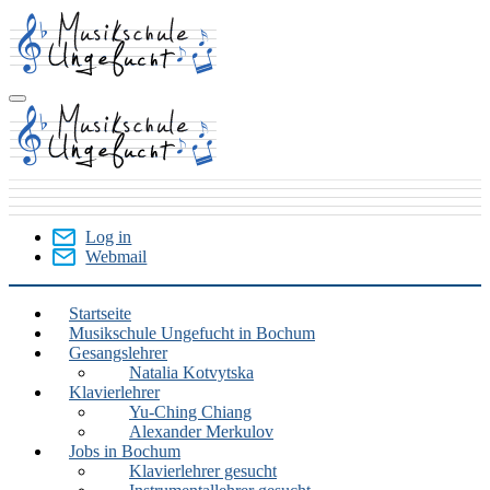
Skip
to
main
content
Log in
Webmail
User
Menu
Startseite
Musikschule Ungefucht in Bochum
Bochum
Gesangslehrer
Natalia Kotvytska
Klavierlehrer
Yu-Ching Chiang
Alexander Merkulov
Jobs in Bochum
Klavierlehrer gesucht