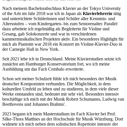
Nach meinem Bachelorabschluss Klavier an der Tokyo University
of the Arts im Jahr 2018 war ich in Japan als
Klavierlehrerin
tätig
und unterrichtete Schülerinnen und Schüler aller Kenntnis- und
Altersstufen – vom Kindergarten- bis zum Seniorenalter. Parallel
dazu arbeitete ich regelmäßig als Begleiterin für Violine und
Gesang, gab Solokonzerte und war in verschiedenen
kammermusikalischen Projekten aktiv. Ein besonderes Highlight für
mich als Pianistin war 2018 ein Konzert im Violine-Klavier-Duo in
der Carnegie Hall in New York.
Seit 2021 lebe ich in Deutschland. Meine Klavierstudien setzte ich
zunächst am Hamburger Konservatorium fort, wo ich meine
Ausbildung um das Fach Cembalo erweiterte.
Schon seit meiner Schulzeit fühle ich mich besonders der Musik
deutscher Komponisten verbunden. Die Möglichkeit, in dem
kulturellen Umfeld zu leben und zu studieren, in dem viele dieser
Werke entstanden sind, bedeutet mir sehr viel. Besonders intensiv
beschäftige ich mich mit der Musik Robert Schumanns, Ludwig van
Beethovens und Johannes Brahms'.
2023 begann ich mein Masterstudium im Fach Klavier bei Prof.
Silke‑Thora Matthies an der Hochschule für Musik Würzburg. Dort
widmete ich mich neben dem solistischen Repertoire intensiv der