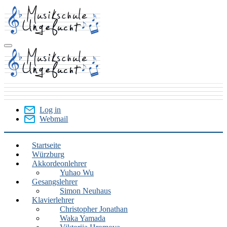
Skip
to
main
content
Log in
Webmail
User
Menu
Startseite
Würzburg
Würzburg
Akkordeonlehrer
Yuhao Wu
Gesangslehrer
Simon Neuhaus
Klavierlehrer
Christopher Jonathan
Waka Yamada