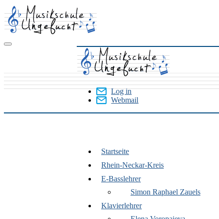
Skip
to
main
content
Log in
Webmail
User
Menu
Startseite
Rhein-
Rhein-Neckar-Kreis
Neckar-
E-Basslehrer
Kreis
Simon Raphael Zauels
Klavierlehrer
Elena Voropaieva