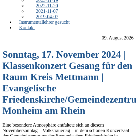
2023-11-19
2022-11-20
2021-11-07
2019-04-07
Instrumentallehrer gesucht
Kontakt
09. August 2026
Sonntag, 17. November 2024 |
Klassenkonzert Gesang für den
Raum Kreis Mettmann |
Evangelische
Friedenskirche/Gemeindezentr
Monheim am Rhein
Eine besondere Atmosphäre entfaltete sich an diesem
Novembersonntag – Volkstrauertag – in dem schönen Konzertsaal
des Gemeindezentrums der Evangelischen Friedenskirche in