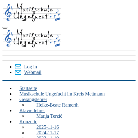
Skip
to
main
content
Log in
Webmail
User
Menu
Startseite
Musikschule Ungefucht im Kreis Mettmann
Mettmann
Gesangslehrer
(Kreis)
Heike-Beate Ramerth
Klavierlehrer
Marija Terzić
Konzerte
2025-11-16
2024-11-17