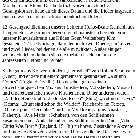
Monheim am Rhein: Das herbstlich-vorweihnachtliche
Gesangskonzert hatte durch dieses Datum und die Lieder insgesamt
einen etwas melancholisch-nachdenklichen Unterton.
12 Gesangsschülerinnen unserer Lehrerin Heike-Beate Ramerth aus
Langenfeld – wie immer hervorragend pianistisch begleitet von
unserer Klavierlehrerin aus Hilden Goun Waltenberg-Kim –
gestalteten 22 Liedvorträge, darunter auch zwei Duette, ein Terzett
und zwei Lieder, bei denen sie alle mitwirkten. Außer einigen
weihnachtlichen drehten sich die meisten Liedtexte um die
Jahreszeiten Herbst und Winter.
So begann das Konzert mit dem „Herbstlied“ von Robert Schumann
(Duett) und endete mit einem gemeinsam gesungenen „Autumn
Comes“ (England, 16. Jh.). Dazwischen gab es einen
abwechslungsreichen Mix aus Kunstliedern, Volksliedern, Musical-
und Operettenstücken sowie Kirchenarien. Unter anderem waren
„Auf der Heide blüh‘n die letzten Rosen“ (Stolz), „Autumn Leaves“
(Kosma), „Bunt sind schon die Wälder“ (Reichardt) im Terzett,
„Once Upon a December" und „In My Dreams“ (aus Anastasia,
Flaherty), „Ave Maria“ (Schubert), von den Schülerinnen
zusammen einen Andachtsjodler aus Südtirol oder im Duett „When
Christ Was Born“ (England, 15. Jh.) zu hören. Zusätzliche Akzente
im Laufe des Konzerts setzten drei Herbstgedichte. Das letzte war
von Heinz Erhardt und wurde von Heike-Beate Ramerth am