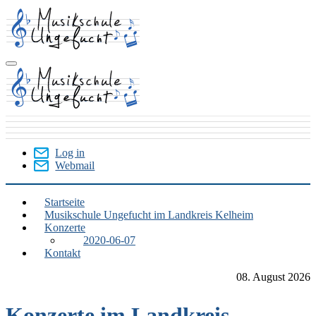
Skip
to
main
content
Log in
Webmail
User
Menu
Startseite
Musikschule Ungefucht im Landkreis Kelheim
Kelheim
Konzerte
(Landkreis)
2020-06-07
Kontakt
08. August 2026
Konzerte im Landkreis