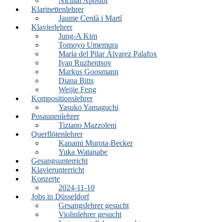
Niculai Apostol
Klarinettenlehrer
Jaume Cerdà i Martí
Klavierlehrer
Jung-A Kim
Tomoyo Umemura
María del Pilar Álvarez Palafox
Ivan Ruzhentsov
Markus Goosmann
Diana Bitis
Weijie Feng
Kompositionslehrer
Yasuko Yamaguchi
Posaunenlehrer
Tiziano Mazzoleni
Querflötenlehrer
Kanami Murota-Becker
Yuka Watanabe
Gesangsunterricht
Klavierunterricht
Konzerte
2024-11-10
Jobs in Düsseldorf
Gesangslehrer gesucht
Violinlehrer gesucht