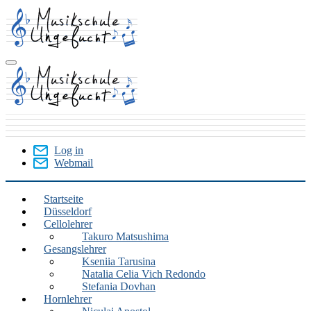
Skip
to
main
content
Log in
Webmail
User
Menu
Startseite
Düsseldorf
Düsseldorf
Cellolehrer
Takuro Matsushima
Gesangslehrer
Kseniia Tarusina
Natalia Celia Vich Redondo
Stefania Dovhan
Hornlehrer